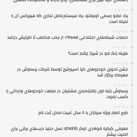
راهنمای خرید لیبل برای بسته‌بندی، چاپ بارکد و محصولات صنعتی
۱۴۰۵/۰۳/۲۶
یک عضو رسمی اوبونتو، یک سیستم‌عامل تجاری که هیچ‌کس آن را
ندیده است
۱۴۰۵/۰۳/۲۵
خدمات شبکه‌های اجتماعی 7Panel؛ از جذب مخاطب تا افزایش درآمد
۱۴۰۴/۰۹/۱۰
هزینه رنگ مو در شیراز چقدر است؟
۱۴۰۴/۰۷/۲۵
جشن تحویل خودروهای کیا اسپورتیج توسط شرکت برساوش در
مهرماه برگزار شد
۱۴۰۴/۰۷/۲۲
برساوش رتبه اول رضایتمندی مشتریان در صنعت خودروهای وارداتی را
کسب نمود.
۱۴۰۴/۰۷/۱۴
طرح انصار ویژه سربازان با ۸ سال غیبت/محل ثبت نام
۱۴۰۴/۰۷/۰۶
معرفی کرکره فولادی اوکر (OKER)؛ نسل جدید درب‌های برقی برای
امنیت بیشتر