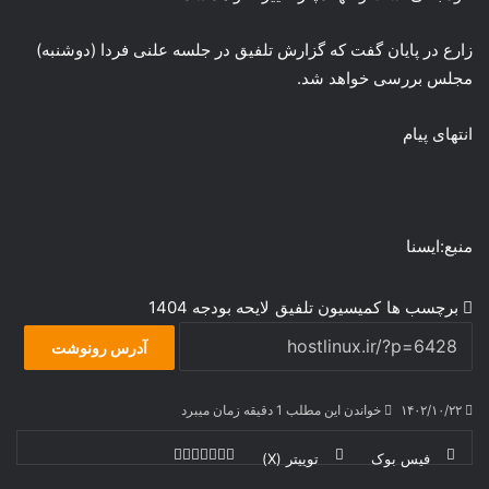
زارع در پایان گفت که گزارش تلفیق در جلسه علنی فردا (دوشنبه)
مجلس بررسی خواهد شد.
انتهای پیام
منبع:ایسنا
برچسب ها
كميسيون تلفيق
لایحه بودجه 1404
آدرس رونوشت
۱۴۰۲/۱۰/۲۲
خواندن این مطلب 1 دقیقه زمان میبرد
فیس بوک
توییتر (X)
ل
ر
چ
ی
ت
پ
ا
ا
ر
V