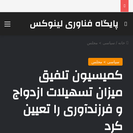
پایگاه فناوری لینوکس
جستجو برای
منو
خانه
/
سیاسی > مجلس
سیاسی > مجلس
کمیسیون تلفیق
میزان تسهیلات ازدواج
و فرزندآوری را تعیین
کرد