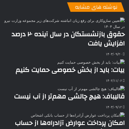
ن
ا
ی
ی
د
K
پ
نوشته های مشابه
ا
د
ک
م
o
ن‌
ب
ت
ی
ن
د
n
ی
ل
ا
t
ر
ت
ر
a
م
ن
س
حقوق بازنشستگان در سال آینده ۲۰ درصد
k
ه
ت
افزایش یافت
t
e
۱۴۰۳/۰۹/۲۰
بیات: باید از بخش خصوصی حمایت کنیم
۱۴۰۲/۱۱/۰۶
قالیباف: هیچ چالشی مهم‌تر از آب نیست
۱۴۰۳/۰۹/۱۲
امکان پرداخت عوارض آزادراه‌ها از حساب