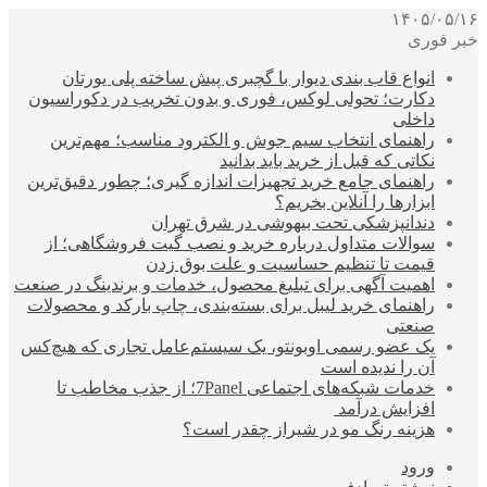
۱۴۰۵/۰۵/۱۶
خبر فوری
انواع قاب بندی دیوار با گچبری پیش ساخته پلی یورتان
دکارت؛ تحولی لوکس، فوری و بدون تخریب در دکوراسیون
داخلی
راهنمای انتخاب سیم جوش و الکترود مناسب؛ مهم‌ترین
نکاتی که قبل از خرید باید بدانید
راهنمای جامع خرید تجهیزات اندازه گیری؛ چطور دقیق‌ترین
ابزارها را آنلاین بخریم؟
دندانپزشکی تحت بیهوشی در شرق تهران
سوالات متداول درباره خرید و نصب گیت فروشگاهی؛ از
قیمت تا تنظیم حساسیت و علت بوق زدن
اهمیت آگهی برای تبلیغ محصول، خدمات و برندینگ در صنعت
راهنمای خرید لیبل برای بسته‌بندی، چاپ بارکد و محصولات
صنعتی
یک عضو رسمی اوبونتو، یک سیستم‌عامل تجاری که هیچ‌کس
آن را ندیده است
خدمات شبکه‌های اجتماعی 7Panel؛ از جذب مخاطب تا
افزایش درآمد
هزینه رنگ مو در شیراز چقدر است؟
ورود