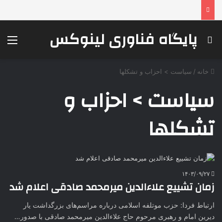
پایگاه فناوری لینوکس
جستجو برای
منو
خانه
/
سیاست > احزاب و تشکلها
سیاست > احزاب و
تشکلها
۱۴۰۳/۰۹/۲۷
زمان تشییع علاءالدین میرمحمد صادقی اعلام شد
ارتباط فردا: حزب موتلفه اسلامی درباره مراسم‌های بزرگداشت یار
دیرین امام و رهبری مرحوم حاج علاءالدین میرمحمد صادقی با صدور…