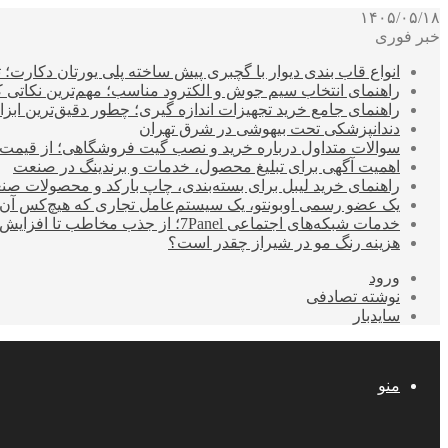
۱۴۰۵/۰۵/۱۸
خبر فوری
انواع قاب بندی دیوار با گچبری پیش ساخته پلی یورتان دکارت
راهنمای انتخاب سیم جوش و الکترود مناسب؛ مهم‌ترین نکاتی که ق
راهنمای جامع خرید تجهیزات اندازه گیری؛ چطور دقیق‌ترین ابزاره
دندانپزشکی تحت بیهوشی در شرق تهران
سوالات متداول درباره خرید و نصب گیت فروشگاهی؛ از قیمت
اهمیت آگهی برای تبلیغ محصول، خدمات و برندینگ در صنعت
راهنمای خرید لیبل برای بسته‌بندی، چاپ بارکد و محصولات صن
یک عضو رسمی اوبونتو، یک سیستم‌عامل تجاری که هیچ‌کس آن 
خدمات شبکه‌های اجتماعی 7Panel؛ از جذب مخاطب تا افزایش درآمد
هزینه رنگ مو در شیراز چقدر است؟
ورود
نوشته تصادفی
سایدبار
منو