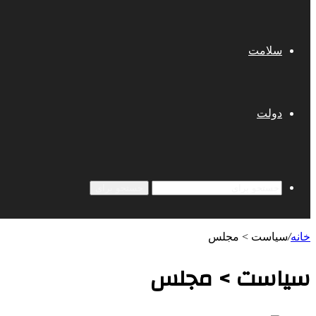
سلامت
دولت
جستجو برای
خانه
/
سیاست > مجلس
سیاست > مجلس