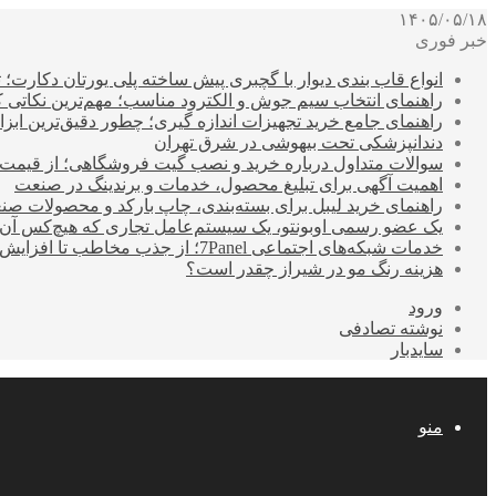
۱۴۰۵/۰۵/۱۸
خبر فوری
انواع قاب بندی دیوار با گچبری پیش ساخته پلی یورتان دکارت
راهنمای انتخاب سیم جوش و الکترود مناسب؛ مهم‌ترین نکاتی که ق
راهنمای جامع خرید تجهیزات اندازه گیری؛ چطور دقیق‌ترین ابزاره
دندانپزشکی تحت بیهوشی در شرق تهران
سوالات متداول درباره خرید و نصب گیت فروشگاهی؛ از قیمت
اهمیت آگهی برای تبلیغ محصول، خدمات و برندینگ در صنعت
راهنمای خرید لیبل برای بسته‌بندی، چاپ بارکد و محصولات صن
یک عضو رسمی اوبونتو، یک سیستم‌عامل تجاری که هیچ‌کس آن 
خدمات شبکه‌های اجتماعی 7Panel؛ از جذب مخاطب تا افزایش درآمد
هزینه رنگ مو در شیراز چقدر است؟
ورود
نوشته تصادفی
سایدبار
منو