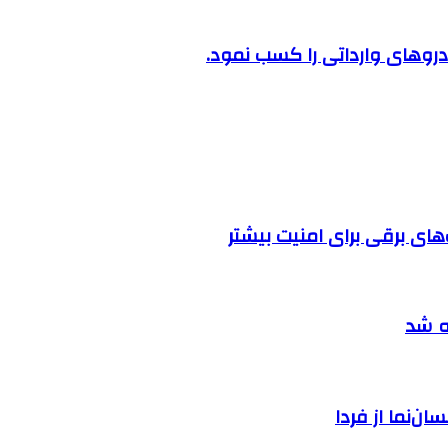
روهای وارداتی را کسب نمود.
ه شد
ان‌نما از فردا