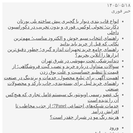
۱۴۰۵/۰۵/۱۸
خبر فوری
انواع قاب بندی دیوار با گچبری پیش ساخته پلی یورتان
دکارت؛ تحولی لوکس، فوری و بدون تخریب در دکوراسیون
داخلی
راهنمای انتخاب سیم جوش و الکترود مناسب؛ مهم‌ترین
نکاتی که قبل از خرید باید بدانید
راهنمای جامع خرید تجهیزات اندازه گیری؛ چطور دقیق‌ترین
ابزارها را آنلاین بخریم؟
دندانپزشکی تحت بیهوشی در شرق تهران
سوالات متداول درباره خرید و نصب گیت فروشگاهی؛ از
قیمت تا تنظیم حساسیت و علت بوق زدن
اهمیت آگهی برای تبلیغ محصول، خدمات و برندینگ در صنعت
راهنمای خرید لیبل برای بسته‌بندی، چاپ بارکد و محصولات
صنعتی
یک عضو رسمی اوبونتو، یک سیستم‌عامل تجاری که هیچ‌کس
آن را ندیده است
خدمات شبکه‌های اجتماعی 7Panel؛ از جذب مخاطب تا
افزایش درآمد
هزینه رنگ مو در شیراز چقدر است؟
ورود