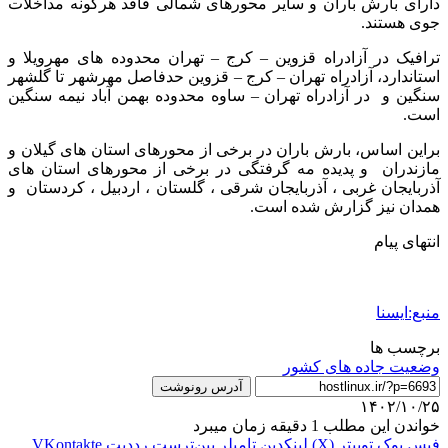
دارای بارش باران و سایر محورهای شمالی فاقد هرگونه مداخلات
جوی هستند.
ترافیک در آزادراه قزوین – کرج – تهران محدوده های مهرویلا و
استاندارد، آزادراه تهران – کرج – قزوین حدفاصل مهرشهر تا گلشهر
سنگین و در آزادراه تهران – ساوه محدوده بهمن آباد نیمه سنگین
است.
براین اساس، بارش باران در برخی از محورهای استان های گیلان و
مازندران و پدیده مه گرفتگی در برخی از محورهای استان های
آذربایجان غربی ، آذربایجان شرقی ، گلستان ، اردبیل ، کردستان و
همدان نیز گزارش شده است.
انتهای پیام
منبع:ایسنا
برچسب ها
وضعیت جاده های کشور
آدرس رونوشت
۱۴۰۲/۱۰/۲۵
خواندن این مطلب 1 دقیقه زمان میبرد
فیس بوک
توییتر (X)
لینکدین
‫تامبلر
‫پین‌ترست
‫رددیت
‫VKontakte