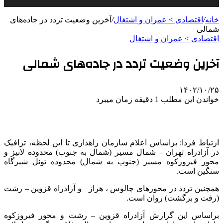
خانه
/
اقتصادی > عمران و اشتغال
/
آخرین وضعیت تردد در جاده‌های
شمالی
اقتصادی > عمران و اشتغال
آخرین وضعیت تردد در جاده‌های شمالی
۱۴۰۲/۱۰/۲۵
خواندن این مطلب 1 دقیقه زمان میبرد
ارتباط فردا: براساس اعلام سازمان راهداری تا این لحظه، ترافیک
در آزادراه تهران – شمال مسیر (شمال به جنوب) محدوده لانیز و
محور فیروزکوه مسیر (جنوب به شمال) محدوده تونل شیرگاه
سنگین است.
همچنین تردد در محورهای چالوس ، هراز و آزادراه قزوین – رشت
(رفت و برگشت) روان است.
براساس این گزارش آزادراه قزوین – رشت و محور فیروزکوه