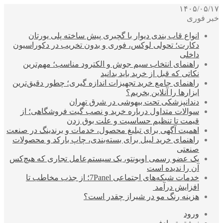
۱۴۰۵/۰۵/۱۷
خبر فوری
انواع قاب بندی دیوار با گچبری پیش ساخته پلی یورتان
دکارت؛ تحولی لوکس، فوری و بدون تخریب در دکوراسیون
داخلی
راهنمای انتخاب سیم جوش و الکترود مناسب؛ مهم‌ترین
نکاتی که قبل از خرید باید بدانید
راهنمای جامع خرید تجهیزات اندازه گیری؛ چطور دقیق‌ترین
ابزارها را آنلاین بخریم؟
دندانپزشکی تحت بیهوشی در شرق تهران
سوالات متداول درباره خرید و نصب گیت فروشگاهی؛ از
قیمت تا تنظیم حساسیت و علت بوق زدن
اهمیت آگهی برای تبلیغ محصول، خدمات و برندینگ در صنعت
راهنمای خرید لیبل برای بسته‌بندی، چاپ بارکد و محصولات
صنعتی
یک عضو رسمی اوبونتو، یک سیستم‌عامل تجاری که هیچ‌کس
آن را ندیده است
خدمات شبکه‌های اجتماعی 7Panel؛ از جذب مخاطب تا
افزایش درآمد
هزینه رنگ مو در شیراز چقدر است؟
ورود