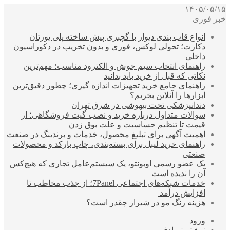
۱۴۰۵/۰۵/۱۵
خبر فوری
انواع قاب بندی دیوار با گچبری پیش ساخته پلی یورتان
دکارت؛ تحولی لوکس، فوری و بدون تخریب در دکوراسیون
داخلی
راهنمای انتخاب سیم جوش و الکترود مناسب؛ مهم‌ترین
نکاتی که قبل از خرید باید بدانید
راهنمای جامع خرید تجهیزات اندازه گیری؛ چطور دقیق‌ترین
ابزارها را آنلاین بخریم؟
دندانپزشکی تحت بیهوشی در شرق تهران
سوالات متداول درباره خرید و نصب گیت فروشگاهی؛ از
قیمت تا تنظیم حساسیت و علت بوق زدن
اهمیت آگهی برای تبلیغ محصول، خدمات و برندینگ در صنعت
راهنمای خرید لیبل برای بسته‌بندی، چاپ بارکد و محصولات
صنعتی
یک عضو رسمی اوبونتو، یک سیستم‌عامل تجاری که هیچ‌کس
آن را ندیده است
خدمات شبکه‌های اجتماعی 7Panel؛ از جذب مخاطب تا
افزایش درآمد
هزینه رنگ مو در شیراز چقدر است؟
ورود