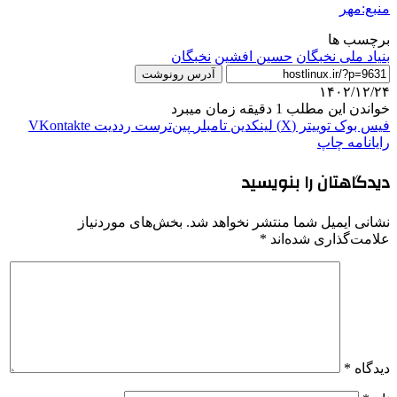
منبع:مهر
برچسب ها
بنیاد ملی نخبگان
حسین افشین
نخبگان
آدرس رونوشت
۱۴۰۲/۱۲/۲۴
خواندن این مطلب 1 دقیقه زمان میبرد
فیس بوک
توییتر (X)
لینکدین
‫تامبلر
‫پین‌ترست
‫رددیت
‫VKontakte
رایانامه
چاپ
دیدگاهتان را بنویسید
نشانی ایمیل شما منتشر نخواهد شد.
بخش‌های موردنیاز
علامت‌گذاری شده‌اند
*
دیدگاه
*