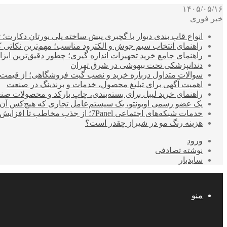
۱۴۰۵/۰۵/۱۶
خبر فوری
انواع قاب بندی دیوار با گچبری پیش ساخته پلی یورتان دکارت
راهنمای انتخاب سیم جوش و الکترود مناسب؛ مهم‌ترین نکاتی که ق
راهنمای جامع خرید تجهیزات اندازه گیری؛ چطور دقیق‌ترین ابزاره
دندانپزشکی تحت بیهوشی در شرق تهران
سوالات متداول درباره خرید و نصب گیت فروشگاهی؛ از قیمت
اهمیت آگهی برای تبلیغ محصول، خدمات و برندینگ در صنعت
راهنمای خرید لیبل برای بسته‌بندی، چاپ بارکد و محصولات صن
یک عضو رسمی اوبونتو، یک سیستم‌عامل تجاری که هیچ‌کس آن 
خدمات شبکه‌های اجتماعی 7Panel؛ از جذب مخاطب تا افزایش درآمد
هزینه رنگ مو در شیراز چقدر است؟
ورود
نوشته تصادفی
سایدبار
منو