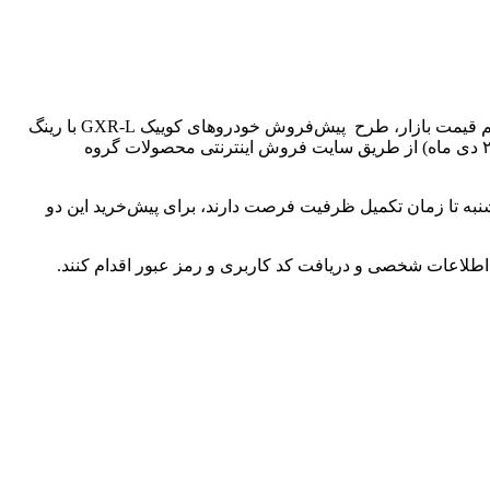
ارتباط فردا: شرکت پارس‌خودرو به عنوان زیرمجموعه گروه صنعتی سایپا در نظر دارد در راستای افزایش عرضه محصولات و همچنین تنظیم قیمت بازار، طرح پیش‌فروش خودروهای کوییک GXR-L با رینگ
، از ساعت ۱۱ روز دوشنبه ( ٢۴ دی ماه) از طریق سایت فروش اینترنتی محصولات گروه
ضیان از ساعت ١١ صبح روز دوشنبه تا زمان تکمیل ظرفیت فرصت دارند، برای پیش‌خرید این دو
ی اطلاعات شخصی و دریافت کد کاربری و رمز عبور اقدام کنند.