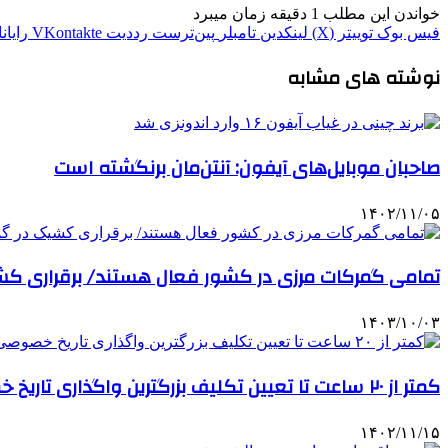
خواندن این مطلب 1 دقیقه زمان میبرد
فیس بوک
توییتر (X)
لینکدین
‫تامبلر
‫پین‌ترست
‫رددیت
‫VKontakte
رایان
نوشته های مشابه
صاحبان موبایل‌های آیفون: آنتن‌مان برنگشته است
۱۴۰۲/۱۱/۰۵
تمامی گمرکات مرزی در کشور فعال هستند/ برقراری کش
۱۴۰۳/۱۰/۰۳
کمتر از ۲۰ ساعت تا تعیین تکلیف بزرگترین واگذاری تاریخ خصوصی‌سازی
۱۴۰۲/۱۱/۱۵