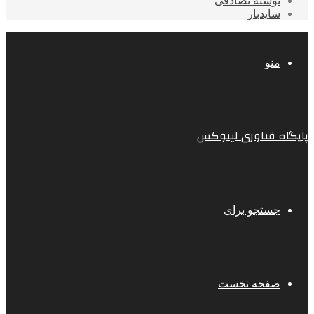
نوشته تصادفی
سایدبار
منو
پایگاه فناوری لینوکس
جستجو برای
صفحه نخست