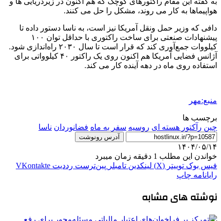
به گفته این مقام راکتورهای کوچک که هم اکنون در زیردریایی ها و
هواپیماها به کار می روند، مشکل را حل می کنند.
دافی که وزیر حمل ونقل آمریکا نیز است، به ناسا دستور داده تا
پیشنهادات صنعتی برای ساخت راکتوری با حداقل توان ۱۰۰
کیلووات جمع‌آوری کند که قرار است تا سال ۲۰۳۰ راه‌اندازی شود.
آژانس فضایی آمریکا هم اکنون روی یک راکتور ۴۰ کیلوواتی برای
استفاده روی ماه در دهه آینده کار می کند.
منبع:مهر
برچسب ها
چین
رآکتور هسته ای
روسیه
سفر به ماه
فضانوردان
ناسا
آدرس رونوشت
۱۴۰۴/۰۵/۱۴
خواندن این مطلب 1 دقیقه زمان میبرد
فیس بوک
توییتر (X)
لینکدین
‫تامبلر
‫پین‌ترست
‫رددیت
‫VKontakte
رایانامه
چاپ
نوشته های مشابه