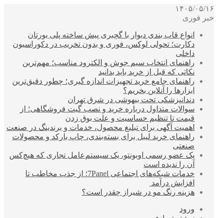
۱۴۰۵/۰۵/۱۶
خبر فوری
انواع قاب بندی دیوار با گچبری پیش ساخته پلی یورتان
دکارت؛ تحولی لوکس، فوری و بدون تخریب در دکوراسیون
داخلی
راهنمای انتخاب سیم جوش و الکترود مناسب؛ مهم‌ترین
نکاتی که قبل از خرید باید بدانید
راهنمای جامع خرید تجهیزات اندازه گیری؛ چطور دقیق‌ترین
ابزارها را آنلاین بخریم؟
دندانپزشکی تحت بیهوشی در شرق تهران
سوالات متداول درباره خرید و نصب گیت فروشگاهی؛ از
قیمت تا تنظیم حساسیت و علت بوق زدن
اهمیت آگهی برای تبلیغ محصول، خدمات و برندینگ در صنعت
راهنمای خرید لیبل برای بسته‌بندی، چاپ بارکد و محصولات
صنعتی
یک عضو رسمی اوبونتو، یک سیستم‌عامل تجاری که هیچ‌کس
آن را ندیده است
خدمات شبکه‌های اجتماعی 7Panel؛ از جذب مخاطب تا
افزایش درآمد
هزینه رنگ مو در شیراز چقدر است؟
ورود