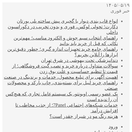
۱۴۰۵/۰۵/۱۹
خبر فوری
انواع قاب بندی دیوار با گچبری پیش ساخته پلی یورتان
دکارت؛ تحولی لوکس، فوری و بدون تخریب در دکوراسیون
داخلی
راهنمای انتخاب سیم جوش و الکترود مناسب؛ مهم‌ترین
نکاتی که قبل از خرید باید بدانید
راهنمای جامع خرید تجهیزات اندازه گیری؛ چطور دقیق‌ترین
ابزارها را آنلاین بخریم؟
دندانپزشکی تحت بیهوشی در شرق تهران
سوالات متداول درباره خرید و نصب گیت فروشگاهی؛ از
قیمت تا تنظیم حساسیت و علت بوق زدن
اهمیت آگهی برای تبلیغ محصول، خدمات و برندینگ در صنعت
راهنمای خرید لیبل برای بسته‌بندی، چاپ بارکد و محصولات
صنعتی
یک عضو رسمی اوبونتو، یک سیستم‌عامل تجاری که هیچ‌کس
آن را ندیده است
خدمات شبکه‌های اجتماعی 7Panel؛ از جذب مخاطب تا
افزایش درآمد
هزینه رنگ مو در شیراز چقدر است؟
ورود