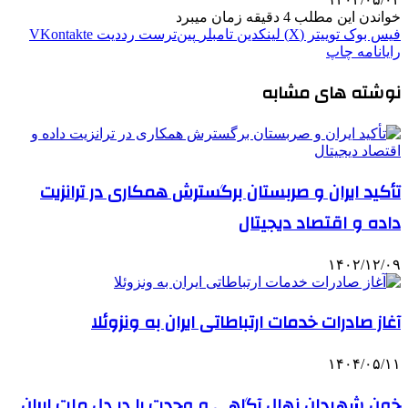
خواندن این مطلب 4 دقیقه زمان میبرد
فیس بوک
توییتر (X)
لینکدین
‫تامبلر
‫پین‌ترست
‫رددیت
‫VKontakte
رایانامه
چاپ
نوشته های مشابه
تأکید ایران و صربستان برگسترش همکاری‌ در ترانزیت
داده و اقتصاد دیجیتال
۱۴۰۲/۱۲/۰۹
آغاز صادرات خدمات ارتباطاتی ایران به ونزوئلا
۱۴۰۴/۰۵/۱۱
خون شهیدان نهال آگاهی و وحدت را در دل ملت ایران