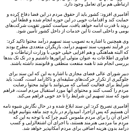
ارتباطی هم برای تعامل وجود دارد.
آقامیری افزود: کشور باید از حقوق مردم در این فضا دفاع کرده و
حمایت کند و اقدامات خوبی در این حوزه انجام شده و قطعاً این
روند با قدرت ادامه خواهد یافت. سیاست کشور تقویت شرکت‌های
بومی و داخلی است تا این خدمات از داخل کشور تأمین شود.
وی همچنین با اشاره به تصویب سند تسهیم درآمد محتوا تاکید کرد:
در فرآیند تصویب سند تسهیم درآمد، بازیگران متعددی مطرح بودند
که البته هماهنگی و هم افزایی خیلی خوبی با وزارت ارتباطات و
فناوری اطلاعات به عنوان متولی اپراتورها داشتیم و در تک تک بندها
بررسی انجام شد تا همه منفعت منطقی و قانونمند داشته باشند.
دبیر شورای عالی فضای مجازی با اشاره به این که این سند برای
جلوگیری از تکرار حرکت‌های سلیقه‌ای و ناکارامد است، گفت: باید
شرایط برای فعالیت کسانی که می‌توانند با تولید محتوا رضایت
مردم را کسب کنند و محتوای آنها مورد استقبال مردم است، فراهم
شود که سند تسهیم این شرایط را تا حد خوبی فراهم می‌کند.
آقامیری تصریح کرد: این سند ابلاغ شده و در حال نگارش شیوه نامه
آن هستیم که پس ازاجرا، امیدوارم در بازه چند ماهه بتوانیم فواید
اجرای آن را برای مردم ملموس کنیم چرا که با توجه به این که
مردم ما مردمی هنرمند هستند، با اجرای آن اشتغالزایی و کسب
درآمد بدون هزینه اضافی برای مردم امکانپذیر خواهد شد.