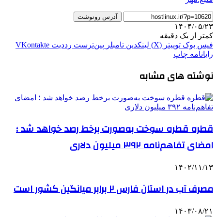
آدرس رونوشت
۱۴۰۴/۰۵/۲۳
کمتر از یک دقیقه
فیس بوک
توییتر (X)
لینکدین
‫تامبلر
‫پین‌ترست
‫رددیت
‫VKontakte
رایانامه
چاپ
نوشته های مشابه
قطره قطره سوخت به‌صورت برخط رصد خواهد شد ؛
امضای تفاهم‌نامه ۳۹۲ میلیون دلاری
۱۴۰۲/۱۱/۱۳
مصرف آب در استان فارس ۲ برابر میانگین کشور است
۱۴۰۳/۰۸/۲۱