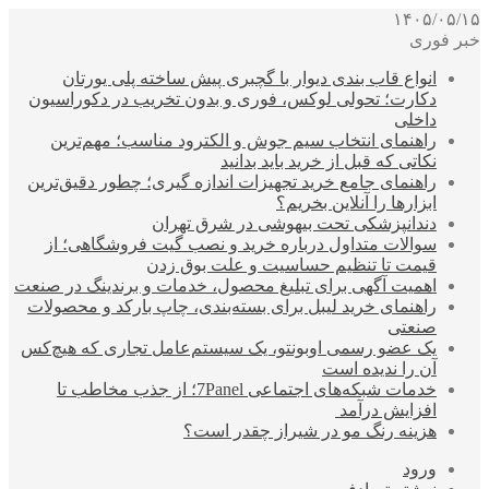
۱۴۰۵/۰۵/۱۵
خبر فوری
انواع قاب بندی دیوار با گچبری پیش ساخته پلی یورتان
دکارت؛ تحولی لوکس، فوری و بدون تخریب در دکوراسیون
داخلی
راهنمای انتخاب سیم جوش و الکترود مناسب؛ مهم‌ترین
نکاتی که قبل از خرید باید بدانید
راهنمای جامع خرید تجهیزات اندازه گیری؛ چطور دقیق‌ترین
ابزارها را آنلاین بخریم؟
دندانپزشکی تحت بیهوشی در شرق تهران
سوالات متداول درباره خرید و نصب گیت فروشگاهی؛ از
قیمت تا تنظیم حساسیت و علت بوق زدن
اهمیت آگهی برای تبلیغ محصول، خدمات و برندینگ در صنعت
راهنمای خرید لیبل برای بسته‌بندی، چاپ بارکد و محصولات
صنعتی
یک عضو رسمی اوبونتو، یک سیستم‌عامل تجاری که هیچ‌کس
آن را ندیده است
خدمات شبکه‌های اجتماعی 7Panel؛ از جذب مخاطب تا
افزایش درآمد
هزینه رنگ مو در شیراز چقدر است؟
ورود