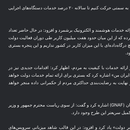
وی خاطر نشان شد: در واقع در برنامه هفتم تکلیف داریم که به سمتی حرکت کنیم تا سالانه ۲۰ درصد خدمات دستگاه‌های اجرایی
ائه خدمات هوشمند و الکترونیک برشمرد و افزود: در حال حاضر تعداد
وشمند از ۶۲ میلیون نفر عبور کرده که از این میان حدود هفت میلیون کاربر طی دوران فعالیت دولت
درگاه‌داده‌ای با این میزان کاربر در کشور نداریم و این پنجره بستری
د.
 ارائه خدمات با کیفیت به مردم، اظهار کرد: اقدامات جدیدی نیز در
 «ایران من» اشاره کرد که بستری برای ارائه تمام خدمات دولت خواهد
ر نهایت به رضایت‌بندی حداکثری مردم از حکمرانی داده منجر خواهد
وی همچنین به ارائه خدمات بر اساس موقعیت مکانی کاربران (GNAF) اشاره کرد و گفت: از سوی ریاست محترم جمهور و وزیر
کمیل سریعتر این طرح وجود دارد.
ر دولت» یاد کرد و افزود: در این قالب شاهد میزبانی سرویس‌های