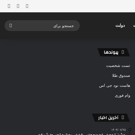
ورود
ساید
نوشته ت
جستج
دولت
برای
پیوندها
تست شخصیت
صندوق طلا
هاست نود جی اس
وام فوری
آخرین اخبار
۱۴۰۴/۰۷/۲۵