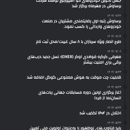
جشن تحویل خودروهای کیا اسپورتیج توسط شرکت
برساوش در مهرماه برگزار شد
۱۴۰۴/۰۷/۲۲
برساوش رتبه اول رضایتمندی مشتریان در صنعت
خودروهای وارداتی را کسب نمود.
۱۴۰۴/۰۷/۱۴
طرح انصار ویژه سربازان با ۸ سال غیبت/محل ثبت نام
۱۴۰۴/۰۷/۰۶
معرفی کرکره فولادی اوکر (OKER)؛ نسل جدید درب‌های
برقی برای امنیت بیشتر
۱۴۰۴/۰۵/۲۳
قابلیت چت موقت به هوش مصنوعی گوگل اضافه شد
۱۴۰۴/۰۵/۲۳
آغاز برگزاری اولین دوره مسابقات جهانی ربات‌های
انسان‌نما از فردا
۱۴۰۴/۰۵/۲۳
اختلال در IPv۶ تکذیب شد
۱۴۰۴/۰۵/۲۲
باید فناوری‌های نوظهور را به‌عنوان اولویت ملی تعیین