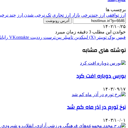
برچسب ها
ارز توافقی
ارز چندنرخی
بازار ارز تجاری
تک نرخی شدن ارز
چند نرخی
آدرس رونوشت
۱۴۰۲/۱۰/۲۵
خواندن این مطلب 3 دقیقه زمان میبرد
فیس بوک
توییتر (X)
لینکدین
‫تامبلر
‫پین‌ترست
‫رددیت
‫VKontakte
رایان
نوشته های مشابه
بورس دوباره افت کرد
۱۴۰۳/۰۹/۱۷
نرخ تورم در آذر ماه کم شد
۱۴۰۳/۱۰/۰۱