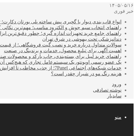
۱۴۰۵/۰۵/۱۶
خبر فوری
انواع قاب بندی دیوار با گچبری پیش ساخته پلی یورتان دکارت
راهنمای انتخاب سیم جوش و الکترود مناسب؛ مهم‌ترین نکاتی که ق
راهنمای جامع خرید تجهیزات اندازه گیری؛ چطور دقیق‌ترین ابزاره
دندانپزشکی تحت بیهوشی در شرق تهران
سوالات متداول درباره خرید و نصب گیت فروشگاهی؛ از قیمت
اهمیت آگهی برای تبلیغ محصول، خدمات و برندینگ در صنعت
راهنمای خرید لیبل برای بسته‌بندی، چاپ بارکد و محصولات صن
یک عضو رسمی اوبونتو، یک سیستم‌عامل تجاری که هیچ‌کس آن 
خدمات شبکه‌های اجتماعی 7Panel؛ از جذب مخاطب تا افزایش درآمد
هزینه رنگ مو در شیراز چقدر است؟
ورود
نوشته تصادفی
سایدبار
منو