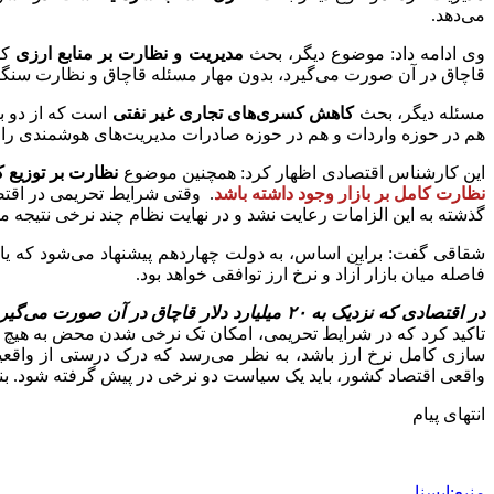
می‌دهد.
وی ادامه داد: موضوع دیگر، بحث
مدیریت و نظارت بر منابع ارزی
قاچاق در آن صورت می‌گیرد، بدون مهار مسئله قاچاق و نظارت سنگین 
مسئله دیگر، بحث
کاهش کسری‌های تجاری غیر نفتی
است که از دو ب
هم در حوزه واردات و هم در حوزه صادرات مدیریت‌های هوشمندی را اع
این کارشناس اقتصادی اظهار کرد: همچنین موضوع
نظارت بر توزیع کا
نظارت کامل بر بازار وجود داشته باشد
. وقتی شرایط تحریمی در اقتصا
گذشته به این الزامات رعایت نشد و در نهایت نظام چند نرخی نتیجه م
شقاقی گفت: براین اساس، به دولت چهاردهم پیشنهاد می‌شود که یا ا
فاصله میان بازار آزاد و نرخ ارز توافقی خواهد بود.
در اقتصادی که نزدیک به ۲۰ میلیارد دلار قاچاق در آن صورت می‌گیرد، بدون مهار مسئله قاچاق و نظارت سنگین بر آن، امکان کنترل بازار به هیچ وجه وجود نخواهد داشت.
تاکید کرد که در شرایط تحریمی، امکان تک نرخی شدن محض به هیچ و
سازی کامل نرخ ارز باشد، به نظر می‌رسد که درک درستی از واقعیت‌ه
واقعی اقتصاد کشور، باید یک سیاست دو نرخی در پیش گرفته شود. بن
انتهای پیام
منبع:ایسنا