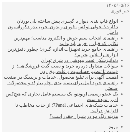
۱۴۰۵/۰۵/۱۶
خبر فوری
انواع قاب بندی دیوار با گچبری پیش ساخته پلی یورتان
دکارت؛ تحولی لوکس، فوری و بدون تخریب در دکوراسیون
داخلی
راهنمای انتخاب سیم جوش و الکترود مناسب؛ مهم‌ترین
نکاتی که قبل از خرید باید بدانید
راهنمای جامع خرید تجهیزات اندازه گیری؛ چطور دقیق‌ترین
ابزارها را آنلاین بخریم؟
دندانپزشکی تحت بیهوشی در شرق تهران
سوالات متداول درباره خرید و نصب گیت فروشگاهی؛ از
قیمت تا تنظیم حساسیت و علت بوق زدن
اهمیت آگهی برای تبلیغ محصول، خدمات و برندینگ در صنعت
راهنمای خرید لیبل برای بسته‌بندی، چاپ بارکد و محصولات
صنعتی
یک عضو رسمی اوبونتو، یک سیستم‌عامل تجاری که هیچ‌کس
آن را ندیده است
خدمات شبکه‌های اجتماعی 7Panel؛ از جذب مخاطب تا
افزایش درآمد
هزینه رنگ مو در شیراز چقدر است؟
ورود