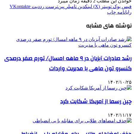
خواندن این مطلب 2 دقیقه زمان میبرد
فیس بوک
توییتر (X)
لینکدین
‫تامبلر
‫پین‌ترست
‫رددیت
‫VKontakte
رایانامه
چاپ
نوشته های مشابه
رشد صادرات آبزیان در ۹ ماهه امسال/ تورم صفر درصدی
کنسرو تون ماهی با مدیریت واردات
۱۴۰۲/۱۰/۲۵
چین رسما از آمریکا شکایت کرد
۱۴۰۲/۱۱/۱۷