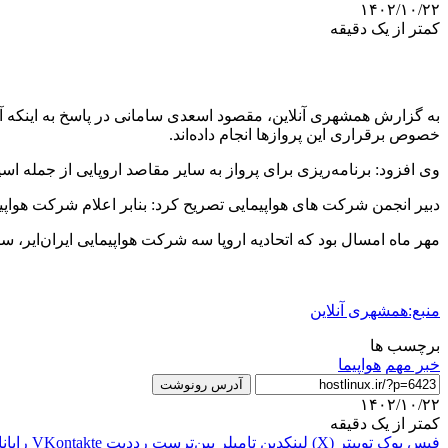
۱۴۰۲/۱۰/۲۲
کمتر از یک دقیقه
به گزارش همشهری آنلاین،‌ مقصود اسعدی سامانی در پاسخ به اینکه آیا 
خصوص برقراری این پروازها انجام داده‌اند.
وی افزود: برنامه‌ریزی برای پرواز به سایر مقاصد اروپایی از جمله اسپ
دبیر انجمن شرکت های هواپیمایی تصریح کرد: بنابر اعلام شرکت هواپیمایی ایران ایرتور، ۱۲ بهمن ماه پرواز 
مهر ماه امسال بود که اتحادیه اروپا سه شرکت هواپیمایی ایران‌ایر، س
منبع:همشهری آنلاین
برچسب ها
خبر مهم
هواپیما
آدرس رونوشت
۱۴۰۲/۱۰/۲۲
کمتر از یک دقیقه
فیس بوک
توییتر (X)
لینکدین
‫تامبلر
‫پین‌ترست
‫رددیت
‫VKontakte
رایان