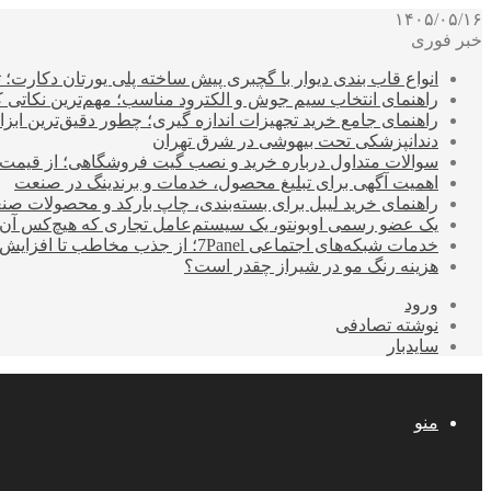
۱۴۰۵/۰۵/۱۶
خبر فوری
انواع قاب بندی دیوار با گچبری پیش ساخته پلی یورتان دکارت
راهنمای انتخاب سیم جوش و الکترود مناسب؛ مهم‌ترین نکاتی که ق
راهنمای جامع خرید تجهیزات اندازه گیری؛ چطور دقیق‌ترین ابزاره
دندانپزشکی تحت بیهوشی در شرق تهران
سوالات متداول درباره خرید و نصب گیت فروشگاهی؛ از قیمت
اهمیت آگهی برای تبلیغ محصول، خدمات و برندینگ در صنعت
راهنمای خرید لیبل برای بسته‌بندی، چاپ بارکد و محصولات صن
یک عضو رسمی اوبونتو، یک سیستم‌عامل تجاری که هیچ‌کس آن 
خدمات شبکه‌های اجتماعی 7Panel؛ از جذب مخاطب تا افزایش درآمد
هزینه رنگ مو در شیراز چقدر است؟
ورود
نوشته تصادفی
سایدبار
منو