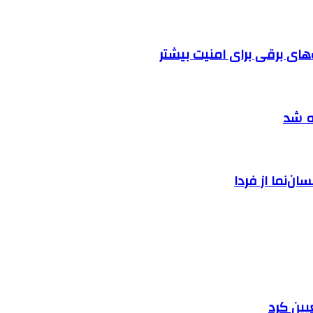
ه شد
ان‌نما از فردا
یین کرد