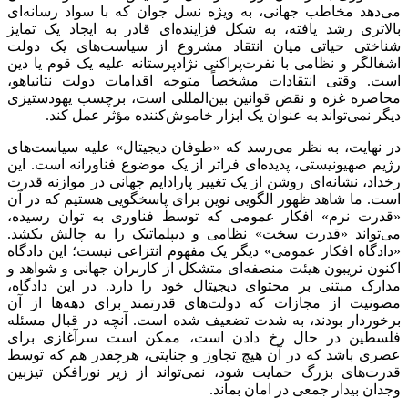
می‌دهد مخاطب جهانی، به ویژه نسل جوان که با سواد رسانه‌ای
بالاتری رشد یافته، به شکل فزاینده‌ای قادر به ایجاد یک تمایز
شناختی حیاتی میان انتقاد مشروع از سیاست‌های یک دولت
اشغالگر و نظامی با نفرت‌پراکنی نژادپرستانه علیه یک قوم یا دین
است. وقتی انتقادات مشخصاً متوجه اقدامات دولت نتانیاهو،
محاصره غزه و نقض قوانین بین‌المللی است، برچسب یهودستیزی
دیگر نمی‌تواند به عنوان یک ابزار خاموش‌کننده مؤثر عمل کند.
در نهایت، به نظر می‌رسد که «طوفان دیجیتال» علیه سیاست‌های
رژیم صهیونیستی، پدیده‌ای فراتر از یک موضوع
فناورانه
است. این
رخداد، نشانه‌ای روشن از یک تغییر پارادایم جهانی در موازنه قدرت
است. ما شاهد ظهور الگویی نوین برای پاسخگویی هستیم که در آن
«قدرت نرم» افکار عمومی که توسط فناوری به توان رسیده،
می‌تواند «قدرت سخت» نظامی و دیپلماتیک را به چالش بکشد.
«دادگاه افکار عمومی» دیگر یک مفهوم انتزاعی نیست؛ این دادگاه
اکنون تریبون هیئت منصفه‌ای متشکل از کاربران جهانی و شواهد و
مدارک مبتنی بر محتوای دیجیتال خود را دارد. در این دادگاه،
مصونیت از مجازات که دولت‌های قدرتمند برای دهه‌ها از آن
برخوردار بودند، به شدت تضعیف شده است. آنچه در قبال مسئله
فلسطین در حال رخ دادن است، ممکن است سرآغازی برای
عصری باشد که در آن هیچ تجاوز و جنایتی، هرچقدر هم که توسط
قدرت‌های بزرگ حمایت شود، نمی‌تواند از زیر نورافکن تیزبین
وجدان بیدار جمعی در امان بماند.