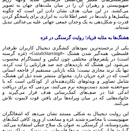
صهیونیستی و رهبران آن را در میان ملت‌های جهان به تصویر
می‌کشند. در این میان، هدف نشان دادن این است که چگونه
پیکسل‌ها و بایت‌ها در عصر اطلاعات، به ابزاری برای پاسخگو کردن
قدرت و شکل‌دهی به یک وجدان جمعی جهانی علیه بی‌عدالتی تبدیل
شده‌اند.
هشتگ‌ها به مثابه فریاد؛ روایت گرسنگی در غزه
یکی از برجسته‌ترین نمودهای کنشگری دیجیتال کاربران طرفدار
فلسطین، همه‌گیر شدن هشتگ «#GazaIsStarving» (غزه گرسنه
است) در پلتفرم‌های مختلفی چون ایکس و اینستاگرام محسوب
می‌شود. این هشتگ که بازدیدهای چند صد هزارتایی را ثبت کرده،
تنها یک
ترند
مجازی نیست؛ بلکه بازتابی مستقیم از فاجعه انسانی
است که در غزه جریان دارد. محتوای منتشر شده ذیل این هشتگ،
شامل تصاویر و ویدئوهای تکان‌دهنده‌ای از کودکانی است که با
سوءتغذیه شدید دست‌وپنجه نرم می‌کنند، مردمی که برای دریافت
اندکی غذا در صف‌های کمک‌رسانی هدف قرار می‌گیرند و
خانواده‌هایی که در میان ویرانه‌ها برای یافتن قوت لایموت تلاش
می‌کنند.
این روایت دیجیتال به شکلی مستند نشان می‌دهد که اشغالگران
صهیونیست با محاصره شدید غزه و ممانعت از ورود کافی کمک‌های
بشردوستانه، از گرسنگی به عنوان یک سلاح جنگی استفاده می‌کند.
گزارش‌ها از کشته شدن صدها فلسطینی در نزدیکی مراکز توزیع