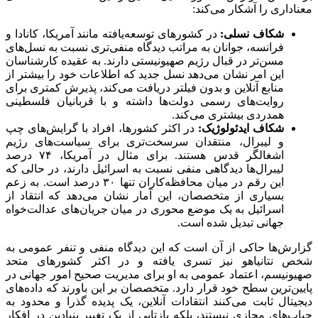
معناداری را آشکار می‌کند:
شکاف نسلی:
در کشورهای توسعه‌یافته مانند آمریکا، کانادا و
فرانسه، جوانان به مراتب دیدگاه منفی‌تری نسبت به نسل‌های
مسن‌تر در قبال رژیم صهیونیستی دارند. به عقیده کارشناسان
این امر نشان می‌دهد نسل جدید که اطلاعات خود را بیشتر از
منابع آنلاین و بدون فیلتر دریافت می‌کند، پذیرش کمتری برای
روایت‌های رسمی دولت‌ها داشته و با قربانیان فلسطینی
همدردی بیشتری می‌کند.
شکاف ایدئولوژیک:
در اکثر کشورها، افراد با گرایش‌های چپ
و لیبرال، منتقدان سرسخت‌تری برای سیاست‌های رژیم
اشغالگر قدس هستند. برای مثال در آمریکا، ۷۴ درصد
لیبرال‌ها دیدگاهی منفی نسبت به اسرائیل دارند، در حالی که
این رقم در میان محافظه‌کاران تنها ۳۰ درصد است. به زعم
بسیاری از متخصصان، این آمار نشان می‌دهد که انتقاد از
اسرائیل به یک موضع محوری در میان جریان‌های عدالت‌خواه
جهانی تبدیل شده است.
گزارش‌ها حاکی از آن است که این دیدگاه منفی و تنفر عمومی به
شخص نتانیاهو نیز
تسری
یافته و در اکثر کشورهای متحد
صهیونیسم، اعتماد عمومی به او برای مدیریت صحیح امور جهانی در
پایین‌ترین سطح خود قرار دارد. متخصصان بر این باورند که داده‌های
دیجیتال ثابت می‌کنند انتقادات آنلاین، یک پدیده گذرا و محدود به
حباب‌های مجازی نیستند، بلکه بازتابی از یک تغییر بنیادین در افکار