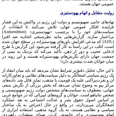
عمومی جهان هستند.
روایت متقابل و اتهام یهودستیزی
نهادهای حامی صهیونیسم و دولت این رژیم در واکنش به این فشار
فزاینده افکار عمومی جهان، تلاش می‌کنند تا انتقادات از
سیاست‌های خود را با برچسب «یهودستیزی» (Antisemitism)
بی‌اعتبار سازند. گزارش‌هایی مانند نظرسنجی اتحادیه ضد افترا
(ADL) که مدعی افزایش باورهای
یهودستیزانه
در سطح جهان شده
است، اغلب در این راستا به کار گرفته می‌شود. این گزارش با طرح
ادعایی عجیب و دور از ذهن، تأکید می‌کند که نزدیک به نیمی از
جمعیت جهان دارای نگرش‌های
یهودستیزانه
هستند و این روند در
میان جوانان شدت بیشتری دارد!
با این حال، تحلیل دقیق‌تر شرایط نشان می‌دهد که باید میان انتقاد از
یک رژیم سیاسی اشغالگر به دلیل سیاست‌های نظامی و تجاوزکارانه
آن و نفرت‌پراکنی علیه یک قومیت یا مذهب، تمایز قائل شد. داده‌های
مرکز
پیو
به وضوح نشان می‌دهد که بخش بزرگی از نگرش منفی
جهانی، معطوف به سیاست‌های مشخص دولت رژیم صهیونیستی و
شخص نتانیاهو است. جوانان و گروه‌های لیبرالی که در جوامع غربی
بر اساس اصول حقوق بشر و عدالت اجتماعی به نقد عملکرد
اشغالگران می‌پردازند، در واقع در حال اعتراض به یک ساختار
سیاسی و نظامی هستند، نه یک گروه مذهبی. استفاده ابزاری از
اتهام یهودستیزی برای خاموش کردن صدای منتقدان، راهبردی