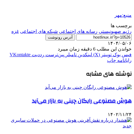
منبع:مهر
برچسب ها
رژیم صهیونیستی
رسانه های اجتماعی
شبکه های اجتماعی
غزه
آدرس رونوشت
۱۴۰۴/۰۵/۰۶
خواندن این مطلب 6 دقیقه زمان میبرد
فیس بوک
توییتر (X)
لینکدین
‫تامبلر
‫پین‌ترست
‫رددیت
‫VKontakte
رایانامه
چاپ
نوشته های مشابه
هوش مصنوعی رایگان چینی به بازار می‌آید
۱۴۰۲/۱۱/۲۴