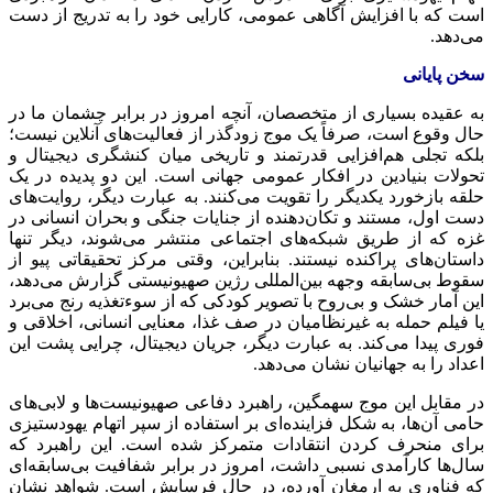
است که با افزایش آگاهی عمومی، کارایی خود را به تدریج از دست
می‌دهد.
سخن پایانی
به عقیده بسیاری از متخصصان، آنچه امروز در برابر چشمان ما در
حال وقوع است، صرفاً یک موج زودگذر از فعالیت‌های آنلاین نیست؛
بلکه تجلی هم‌افزایی قدرتمند و تاریخی میان کنشگری دیجیتال و
تحولات بنیادین در افکار عمومی جهانی است. این دو پدیده در یک
حلقه بازخورد یکدیگر را تقویت می‌کنند. به عبارت دیگر، روایت‌های
دست اول، مستند و تکان‌دهنده از جنایات جنگی و بحران انسانی در
غزه که از طریق شبکه‌های اجتماعی منتشر می‌شوند، دیگر تنها
داستان‌های پراکنده نیستند. بنابراین، وقتی مرکز تحقیقاتی
پیو
از
سقوط بی‌سابقه وجهه بین‌المللی
رژین
صهیونیستی گزارش می‌دهد،
این آمار خشک و بی‌روح با تصویر کودکی که از سوءتغذیه رنج می‌برد
یا فیلم حمله به غیرنظامیان در صف غذا، معنایی انسانی، اخلاقی و
فوری پیدا می‌کند. به عبارت دیگر، جریان دیجیتال، چرایی پشت این
اعداد را به جهانیان نشان می‌دهد.
در مقابل این موج سهمگین، راهبرد دفاعی صهیونیست‌ها و لابی‌های
حامی آن‌ها، به شکل فزاینده‌ای بر استفاده از سپر اتهام یهودستیزی
برای منحرف کردن انتقادات متمرکز شده است. این راهبرد که
سال‌ها کارآمدی نسبی داشت، امروز در برابر شفافیت بی‌سابقه‌ای
که فناوری به ارمغان آورده، در حال فرسایش است. شواهد نشان