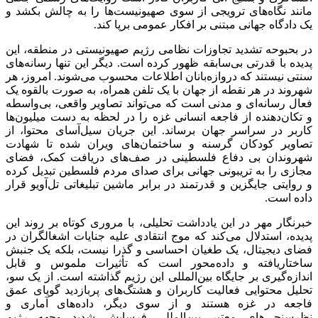
مانند نگاه‌های ترویجی از سوی صهیونیست‌ها را به چالش بکشد و
یک دادگاه جهانی مبتنی بر افکار عمومی برپا کند.
در بحبوحه تشدید تجاوزات نظامی رژیم صهیونیستی در منطقه، این
پدیده با قدرتی بی‌سابقه ظهور کرده است. دیگر این تنها رسانه‌های
سنتی نیستند که دروازه‌بانان اطلاعات محسوب می‌شوند. امروز، هر
شهروند در هر نقطه از جهان با یک تلفن همراه، به صورت بالقوه یک
فعال رسانه‌ای و مدنی است که می‌تواند تصاویر واقعی، بی‌واسطه
و تکان‌دهنده از فاجعه انسانی غزه را در لحظه به دست میلیون‌ها
کاربر در سراسر جهان برساند. این جریان سیل‌آسای محتوا، از
تصاویر کودکان گرسنه و ساختمان‌های ویران شده تا شهادت
شهروندان بی دفاع فلسطینی در صف‌های دریافت کمک، فضای
مجازی را به تریبونی جهانی برای صدای مردم فلسطین تبدیل کرده
و روایتی جایگزین و قدرتمند در برابر ماشین تبلیغاتی تل‌آویو قرار
داده است.
خبرنگار مهر در این یادداشت تحلیلی، با مروری کوتاه بر روند این
پدیده، استدلال می‌کند که موج انتقادی علیه جنایات اشغالگران در
فضای دیجیتال، یک طغیان احساسی و گذرا نیست، بلکه یک جنبش
ساختاریافته و داده‌محور است که تأثیرات ملموس و قابل
اندازه‌گیری بر جایگاه بین‌المللی این رژیم گذاشته است. از یک سو،
تحلیل محتوایی فعالیت کاربران و هشتگ‌های پربازدید گویای عمق
فاجعه در غزه هستند و از سوی دیگر، داده‌های آماری و
نظرسنجی‌های معتبر بین‌المللی فرسایش شدید وجهه رژیم