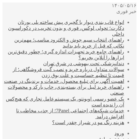
۱۴۰۵/۰۵/۱۶
خبر فوری
انواع قاب بندی دیوار با گچبری پیش ساخته پلی یورتان
دکارت؛ تحولی لوکس، فوری و بدون تخریب در دکوراسیون
داخلی
راهنمای انتخاب سیم جوش و الکترود مناسب؛ مهم‌ترین
نکاتی که قبل از خرید باید بدانید
راهنمای جامع خرید تجهیزات اندازه گیری؛ چطور دقیق‌ترین
ابزارها را آنلاین بخریم؟
دندانپزشکی تحت بیهوشی در شرق تهران
سوالات متداول درباره خرید و نصب گیت فروشگاهی؛ از
قیمت تا تنظیم حساسیت و علت بوق زدن
اهمیت آگهی برای تبلیغ محصول، خدمات و برندینگ در صنعت
راهنمای خرید لیبل برای بسته‌بندی، چاپ بارکد و محصولات
صنعتی
یک عضو رسمی اوبونتو، یک سیستم‌عامل تجاری که هیچ‌کس
آن را ندیده است
خدمات شبکه‌های اجتماعی 7Panel؛ از جذب مخاطب تا
افزایش درآمد
هزینه رنگ مو در شیراز چقدر است؟
ورود