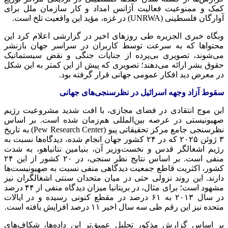
کمک و ممنوعیت فعالیت آژانس امداد و کار سازمان ملل برای
آوارگان فلسطینی (UNRWA) در غزه،
مؤید
این واقعیت تلخ است.
وبگاه
خبری الجزیره طی روزهای اخیر در گزارشی اعلام کرد این
محتواها که به سرعت توسط کاربران در سراسر جهان بازنشر
می‌شوند، تصویری بی‌پرده از جنایات جنگی و نقض سیستماتیک
حقوق بشر ارائه می‌دهند؛ تصویری که پیش از این کمتر به این شکل
در معرض دید افکار عمومی جهانی قرار گرفته بود.
سقوط آزاد وجهه اسرائیل در نظرسنجی‌های جهانی
این موج انتقادی در فضای مجازی، با افت شدید مشروعیت رژیم
صهیونیستی در عرصه بین‌المللی هم‌زمان شده است. بر اساس
نظرسنجی جامع مرکز تحقیقاتی
پیو
(Pew Research Center) به تاریخ
۳ ژوئن ۲۰۲۵ که در ۲۴ کشور جهان انجام شده، دیدگاه‌ها نسبت به
رژیم اشغالگر قدس و نخست‌وزیر آن، بنیامین نتانیاهو، به شدت
منفی است. بر اساس نتایج نظر
سنجی
، در ۲۰ کشور از این ۲۴
کشور، اکثریت قاطع جمعیت دیدگاهی منفی نسبت به صهیونیست‌ها
دارند. این روند نزولی حتی در میان متحدان سنتی اشغالگران نیز
مشهود است؛ برای مثال، در بریتانیا میزان دیدگاه منفی از ۴۴ درصد
در سال ۲۰۱۳ به ۶۱ درصد در مقطع کنونی رسیده و در ایالات
متحده نیز این رقم طی سه سال اخیر ۱۱ درصد افزایش یافته است.
بر اساس گزارش مذکور تحلیل عمیق‌تر این داده‌ها، شکاف‌های