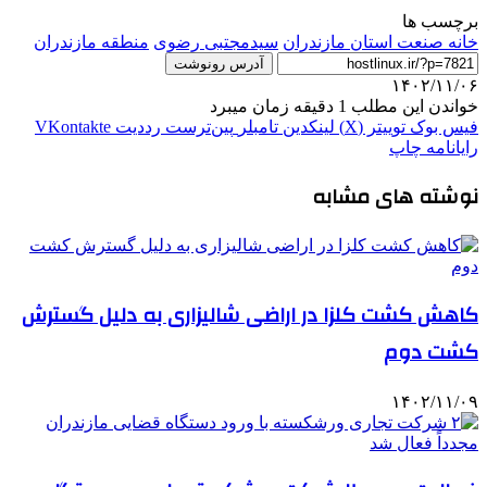
برچسب ها
خانه صنعت استان مازندران
سیدمجتبی رضوی
منطقه مازندران
آدرس رونوشت
۱۴۰۲/۱۱/۰۶
خواندن این مطلب 1 دقیقه زمان میبرد
فیس بوک
توییتر (X)
لینکدین
‫تامبلر
‫پین‌ترست
‫رددیت
‫VKontakte
رایانامه
چاپ
نوشته های مشابه
کاهش کشت کلزا در اراضی شالیزاری به دلیل گسترش
کشت دوم
۱۴۰۲/۱۱/۰۹