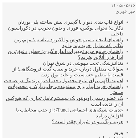
۱۴۰۵/۰۵/۱۶
خبر فوری
انواع قاب بندی دیوار با گچبری پیش ساخته پلی یورتان
دکارت؛ تحولی لوکس، فوری و بدون تخریب در دکوراسیون
داخلی
راهنمای انتخاب سیم جوش و الکترود مناسب؛ مهم‌ترین
نکاتی که قبل از خرید باید بدانید
راهنمای جامع خرید تجهیزات اندازه گیری؛ چطور دقیق‌ترین
ابزارها را آنلاین بخریم؟
دندانپزشکی تحت بیهوشی در شرق تهران
سوالات متداول درباره خرید و نصب گیت فروشگاهی؛ از
قیمت تا تنظیم حساسیت و علت بوق زدن
اهمیت آگهی برای تبلیغ محصول، خدمات و برندینگ در صنعت
راهنمای خرید لیبل برای بسته‌بندی، چاپ بارکد و محصولات
صنعتی
یک عضو رسمی اوبونتو، یک سیستم‌عامل تجاری که هیچ‌کس
آن را ندیده است
خدمات شبکه‌های اجتماعی 7Panel؛ از جذب مخاطب تا
افزایش درآمد
هزینه رنگ مو در شیراز چقدر است؟
ورود