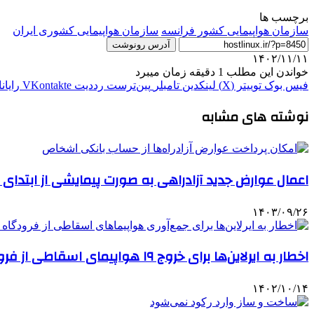
برچسب ها
سازمان هواپیمایی کشور فرانسه
سازمان هواپیمایی کشوری ایران
آدرس رونوشت
۱۴۰۲/۱۱/۱۱
خواندن این مطلب 1 دقیقه زمان میبرد
فیس بوک
توییتر (X)
لینکدین
‫تامبلر
‫پین‌ترست
‫رددیت
‫VKontakte
رایان
نوشته های مشابه
اعمال عوارض جدید آزادراهی به صورت پیمایشی از ابتد
۱۴۰۳/۰۹/۲۶
اخطار به ایرلاین‌ها برای خروج ۱۹ هواپیمای اسقاطی از فرودگاه امام(ره)
۱۴۰۲/۱۰/۱۴