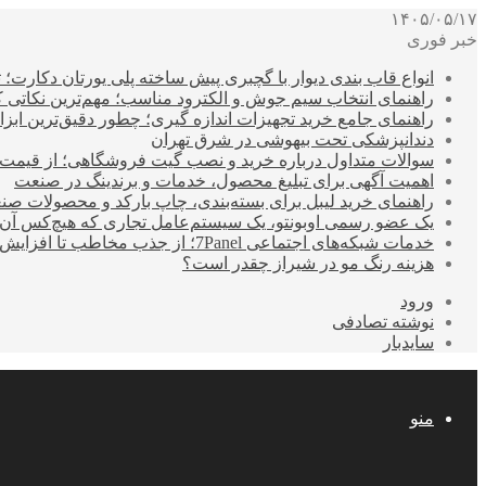
۱۴۰۵/۰۵/۱۷
خبر فوری
انواع قاب بندی دیوار با گچبری پیش ساخته پلی یورتان دکارت
راهنمای انتخاب سیم جوش و الکترود مناسب؛ مهم‌ترین نکاتی که ق
راهنمای جامع خرید تجهیزات اندازه گیری؛ چطور دقیق‌ترین ابزاره
دندانپزشکی تحت بیهوشی در شرق تهران
سوالات متداول درباره خرید و نصب گیت فروشگاهی؛ از قیمت
اهمیت آگهی برای تبلیغ محصول، خدمات و برندینگ در صنعت
راهنمای خرید لیبل برای بسته‌بندی، چاپ بارکد و محصولات صن
یک عضو رسمی اوبونتو، یک سیستم‌عامل تجاری که هیچ‌کس آن 
خدمات شبکه‌های اجتماعی 7Panel؛ از جذب مخاطب تا افزایش درآمد
هزینه رنگ مو در شیراز چقدر است؟
ورود
نوشته تصادفی
سایدبار
منو