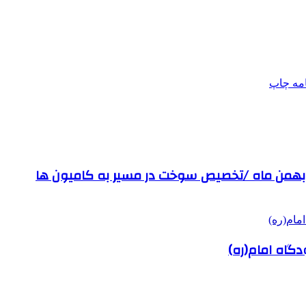
امه
چاپ
ای بهمن ماه /تخصیص سوخت در مسیر به کامیون ها