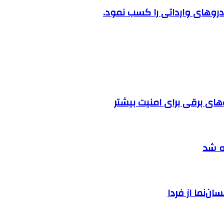
روهای وارداتی را کسب نمود.
ه شد
ان‌نما از فردا