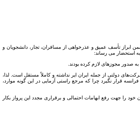
سه و لغو ناگهانی مجوز پرواز تهران – پاریس این شرکت( ۴۸ ساعت قبل از پرواز) ضمن ابراز تأسف عمیق و عذرخواهی از مسافران، تجار، دانشجویان و
 به استحضار می رساند:
به صدور مجوزهای لازم کرده بودند.
ای دولتی از جمله ایران ایر نداشته و کاملاً مستقل است. لذا،
انسه قرار نگیرد چرا که مرجع راستی آزمایی در این گونه موارد،
خود را جهت رفع ابهامات احتمالی و برقراری مجدد این پرواز بکار