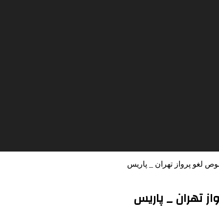
وص لغو پرواز تهران _ پاریس
از تهران _ پاریس