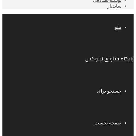
نوشته تصادفی
سایدبار
منو
پایگاه فناوری لینوکس
جستجو برای
صفحه نخست