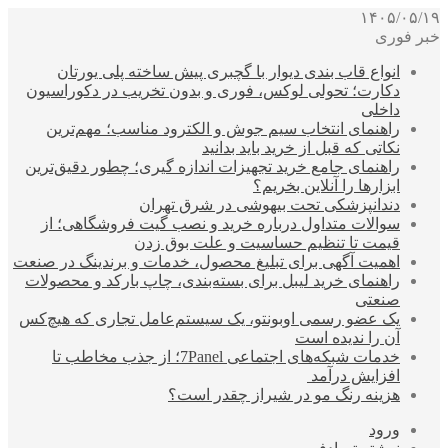
۱۴۰۵/۰۵/۱۹
خبر فوری
انواع قاب بندی دیوار با گچبری پیش ساخته پلی یورتان
دکارت؛ تحولی لوکس، فوری و بدون تخریب در دکوراسیون
داخلی
راهنمای انتخاب سیم جوش و الکترود مناسب؛ مهم‌ترین
نکاتی که قبل از خرید باید بدانید
راهنمای جامع خرید تجهیزات اندازه گیری؛ چطور دقیق‌ترین
ابزارها را آنلاین بخریم؟
دندانپزشکی تحت بیهوشی در شرق تهران
سوالات متداول درباره خرید و نصب گیت فروشگاهی؛ از
قیمت تا تنظیم حساسیت و علت بوق زدن
اهمیت آگهی برای تبلیغ محصول، خدمات و برندینگ در صنعت
راهنمای خرید لیبل برای بسته‌بندی، چاپ بارکد و محصولات
صنعتی
یک عضو رسمی اوبونتو، یک سیستم‌عامل تجاری که هیچ‌کس
آن را ندیده است
خدمات شبکه‌های اجتماعی 7Panel؛ از جذب مخاطب تا
افزایش درآمد
هزینه رنگ مو در شیراز چقدر است؟
ورود