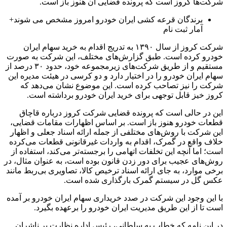
شرکت‌ها کروز است که پرونده قضایی آن هنوز باز است.
برندگان قرعه کشی ایران خودرو امروز مشخص می شوند+
آمار ثبت‌ نام
شرکت کروز از سال ۱۳۹۰ به تدریج اقدام به خرید سهام ایران
خودرو کرده است. طبق گزارش‌های مختلف، این شرکت به صورت
مستقیم و از طریق شرکت‌های زیرمجموعه خود، حدود ۳۰ درصد از
سهام ایران خودرو را در اختیار دارد و دو کرسی در هیئت مدیره این
شرکت را نیز تصاحب کرده است. این موضوع نشان می‌دهد که
کروز خیز قابل توجهی برای خرید ایران خودرو برداشته است.
این در حالی است که پرونده قضایی شرکت کروز درباره قاچاق
قطعات خودرو هنوز باز است. بر اساس اظهارات مقامات قضایی،
این شرکت با روش‌های مختلفی از جمله ارائه اسناد جعلی و اظهار
خلاف واقع در گمرک، اقدام به واردات غیرقانونی قطعات می‌کرده
است؛ اما آنچه این تخلفات اتهامی را برجسته‌تر می‌کند، استفاده از
روش‌های عجیب برای دور زدن قانون بوده است، به عنوان مثال، در
برخی موارد، به جای ارائه اسناد ترخیص کالا، تصاویری بی‌ربط مانند
عکس گل در سیستم گمرک بارگذاری شده است.
با این وجود این شرکت در صدد خریداری سهام ایران خودرو بر آمده
است تا از این طریق مدیریت ایران خودرو را برعهده بگیرد.
در این نامه که خطاب به سلطانی، رئیس اداره نظارت بر ناشران