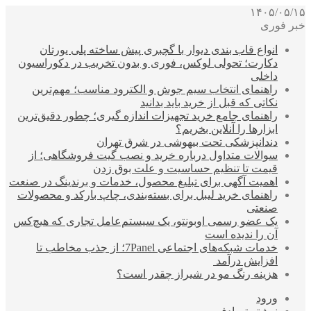
۱۴۰۵/۰۵/۱۵
خبر فوری
انواع قاب بندی دیوار با گچبری پیش ساخته پلی یورتان
دکارت؛ تحولی لوکس، فوری و بدون تخریب در دکوراسیون
داخلی
راهنمای انتخاب سیم جوش و الکترود مناسب؛ مهم‌ترین
نکاتی که قبل از خرید باید بدانید
راهنمای جامع خرید تجهیزات اندازه گیری؛ چطور دقیق‌ترین
ابزارها را آنلاین بخریم؟
دندانپزشکی تحت بیهوشی در شرق تهران
سوالات متداول درباره خرید و نصب گیت فروشگاهی؛ از
قیمت تا تنظیم حساسیت و علت بوق زدن
اهمیت آگهی برای تبلیغ محصول، خدمات و برندینگ در صنعت
راهنمای خرید لیبل برای بسته‌بندی، چاپ بارکد و محصولات
صنعتی
یک عضو رسمی اوبونتو، یک سیستم‌عامل تجاری که هیچ‌کس
آن را ندیده است
خدمات شبکه‌های اجتماعی 7Panel؛ از جذب مخاطب تا
افزایش درآمد
هزینه رنگ مو در شیراز چقدر است؟
ورود