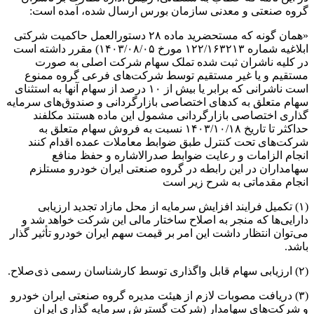
گروه صنعتی و معدنی سازمان بورس ارسال شده، آمده است:
«همان گونه که مستحضرید ماده ۲۸ دستورالعمل حاکمیت شرکتی
ابلاغیه شماره ۱۲۲/۱۶۳۲۱۳ مورخ ۱۴۰۳/۰۸/۰۵) مقرر داشته است
در کلیه ناشران ثبت شده تملک سهام شرکت اصلی به صورت
مستقیم و یا غیر مستقیم توسط شرکت‌های فرعی گروه ممنوع
است ناشرانی که برابر یا بیش از ۱۰ درصد از سهام آنها به استثنای
سهام متعلق به کدهای اختصاصی بازارگردانی و صندوق‌های سرمایه
گذاری اختصاصی بازارگردانی مشمول این ماده هستند مکلفند
حداکثر تا تاریخ ۱۴۰۳/۱۰/۱۸ نسبت به فروش سهام متعلق به
شرکت‌های تحت کنترل طبق ضوابط معاملات عمده اقدام کنند
انجام الزامات و رعایت ضوابط صدرالاشاره و حفظ منافع
سهامداران در این رابطه در گروه صنعتی ایران خودرو مستلزم
انجام مقدماتی به شرح زیر است
(۱) تکمیل فرایند افزایش سرمایه از محل مازاد تجدید ارزیابی
دارایی‌ها که منجر به اصلاح ساختار مالی این شرکت خواهد شد و
می‌توان انتظار داشت این امر بر قیمت سهم ایران خودرو تأثیر گذار
باشد.
(۲) ارزیابی سهام قابل واگذاری توسط کارشناسان رسمی ذی‌صلاح.
(۳) دریافت مصوبات لازم از هیئت مدیره گروه صنعتی ایران خودرو
و شرکت‌های سهامدار (شرکت گسترش سرمایه گذاری ایران