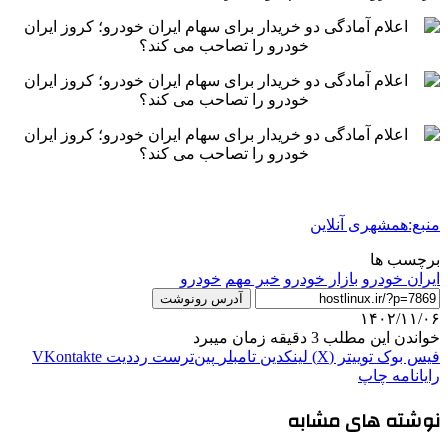
منبع:همشهری آنلاین
برچسب ها
ايران خودرو
بازار خودرو
خبر مهم
خودرو
آدرس رونوشت
۱۴۰۲/۱۱/۰۶
خواندن این مطلب 3 دقیقه زمان میبرد
فیس بوک
توییتر (X)
لینکدین
‫تامبلر
‫پین‌ترست
‫رددیت
‫VKontakte
رایانامه
چاپ
نوشته های مشابه