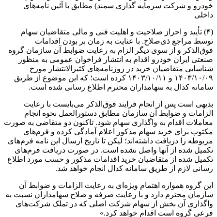
خودرو و شرکت سرمایه گذاری سمند) مطابق با آئین نامه‌های
داخلی
(۴) تأیید و احراز صلاحیت و اهلیت فنی و مالی متقاضیان سهام
توسط مراجع ذی‌صلاح. با عنایت به زمان بر بودن اقدامات
فوق‌الذکر و از سوی دیگر الزام به رعایت ضوابط آن سازمان گروه
صنعتی ایران خودرو اقدام به انتشار فراخوان عمومی به منظور
شناسایی متقاضیان خرید در روزنامه‌های کثیرالانتشار مورخ
۱۴۰۳/۱۰/۰۹ و ۱۴۰۳/۱۰/۱۱ کرده است؛ که این موضوع از طریق
سامانه کدال به سهامداران محترم اطلاع رسانی شده است.
بدیهی است پس از انجام فرایند فوق‌الذکر می‌بایست با رعایت
الزامات و ضوابط آن سازمان مطابق دستورالعمل نحوه انجام
معاملات اقدام به واگذاری سهام شود. تاکنون دو متقاضی به صورت
مکتوب برای خرید سهام مذکور اعلام آمادگی کرده و فرم‌های
مربوطه را دریافت داشته‌اند؛ لیکن تا تاریخ ارسال این نامه فرم‌های
تکمیل شده از آنها واصل نشده است. در صورت دریافت فرم‌های
تکمیل شده از متقاضیان خرید اقدامات مذکور و حسب مورد اطلاع
رسانی لازم از طریق سامانه کدال انجام خواهد شد.
این گروه همواره اهتمام ویژه‌ای به رعایت الزامات و ضوابط آن
سازمان محترم دارد و با رعایت صرفه و صلاح سهامداران نسبت به
واگذاری آن بخش از سهام شرکت اصلی که در تملک شرکت‌های
فرعی گروه است اقدام خواهد کرد.»