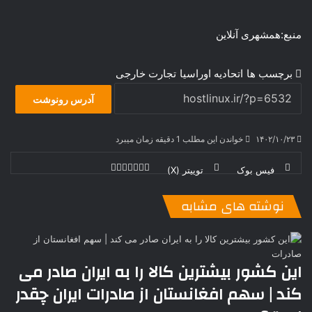
منبع:همشهری آنلاین
برچسب ها
اتحادیه اوراسیا
تجارت خارجی
آدرس رونوشت
۱۴۰۲/۱۰/۲۳
خواندن این مطلب 1 دقیقه زمان میبرد
فیس بوک
توییتر (X)
ل
ر
چ
ی
ت
پ
ا
ا
ر
V
ن
ا
ی
ی
د
K
پ
نوشته های مشابه
ا
د
ک
م
o
ن‌
ب
ت
ی
ن
د
n
ی
ل
ا
t
ر
ت
ر
a
م
ن
س
این کشور بیشترین کالا را به ایران صادر می
k
ه
ت
کند | سهم افغانستان از صادرات ایران چقدر
t
e