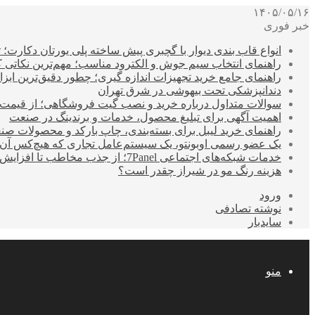
۱۴۰۵/۰۵/۱۶
خبر فوری
انواع قاب بندی دیوار با گچبری پیش ساخته پلی یورتان دکارت
راهنمای انتخاب سیم جوش و الکترود مناسب؛ مهم‌ترین نکاتی که ق
راهنمای جامع خرید تجهیزات اندازه گیری؛ چطور دقیق‌ترین ابزاره
دندانپزشکی تحت بیهوشی در شرق تهران
سوالات متداول درباره خرید و نصب گیت فروشگاهی؛ از قیمت
اهمیت آگهی برای تبلیغ محصول، خدمات و برندینگ در صنعت
راهنمای خرید لیبل برای بسته‌بندی، چاپ بارکد و محصولات صن
یک عضو رسمی اوبونتو، یک سیستم‌عامل تجاری که هیچ‌کس آن 
خدمات شبکه‌های اجتماعی 7Panel؛ از جذب مخاطب تا افزایش درآمد
هزینه رنگ مو در شیراز چقدر است؟
ورود
نوشته تصادفی
سایدبار
منو