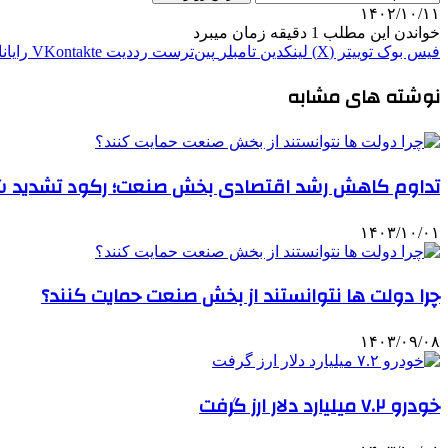
۱۴۰۲/۱۰/۱۱
خواندن این مطلب 1 دقیقه زمان میبرد
فیس بوک
توییتر (X)
لینکدین
‫تامبلر
‫پین‌ترست
‫رددیت
‫VKontakte
رایان
نوشته های مشابه
تداوم کاهش رشد اقتصادی بخش صنعت؛ رکود تشدید 
۱۴۰۳/۱۰/۰۱
چرا دولت ها نتوانستند از بخش صنعت حمایت کنند؟
۱۴۰۳/۰۹/۰۸
خودرو ۷.۲ میلیارد دلار ارز گرفت