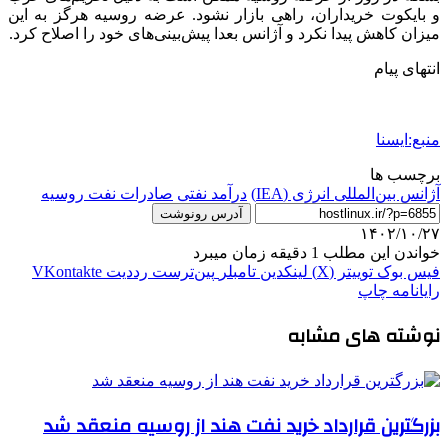
و بایکوت خریداران، راهی بازار نشود. عرضه روسیه هرگز به این
میزان کاهش پیدا نکرد و آژانس بعدا پیش‌بینی‌های خود را اصلاح کرد.
انتهای پیام
منبع:ایسنا
برچسب ها
آژانس بین‌المللی انرژی (IEA)
درآمد نفتی
صادرات نفت روسیه
آدرس رونوشت
۱۴۰۲/۱۰/۲۷
خواندن این مطلب 1 دقیقه زمان میبرد
فیس بوک
توییتر (X)
لینکدین
‫تامبلر
‫پین‌ترست
‫رددیت
‫VKontakte
رایانامه
چاپ
نوشته های مشابه
بزرگترین قرارداد خرید نفت هند از روسیه منعقد شد