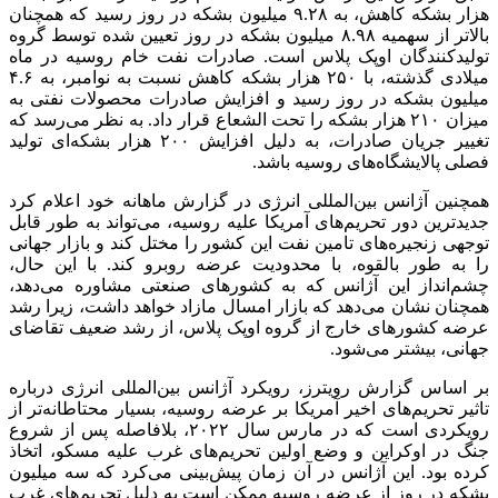
هزار بشکه کاهش، به ۹.۲۸ میلیون بشکه در روز رسید که همچنان
بالاتر از سهمیه ۸.۹۸ میلیون بشکه در روز تعیین شده توسط گروه
تولیدکنندگان اوپک پلاس است. صادرات نفت خام روسیه در ماه
میلادی گذشته، با ۲۵۰ هزار بشکه کاهش نسبت به نوامبر، به ۴.۶
میلیون بشکه در روز رسید و افزایش صادرات محصولات نفتی به
میزان ۲۱۰ هزار بشکه را تحت الشعاع قرار داد. به نظر می‌رسد که
تغییر جریان صادرات، به دلیل افزایش ۲۰۰ هزار بشکه‌ای تولید
فصلی پالایشگاه‌های روسیه باشد.
همچنین آژانس بین‌المللی انرژی در گزارش ماهانه خود اعلام کرد
جدیدترین دور تحریم‌های آمریکا علیه روسیه، می‌تواند به طور قابل
توجهی زنجیره‌های تامین نفت این کشور را مختل کند و بازار جهانی
را به طور بالقوه، با محدودیت عرضه روبرو کند. با این حال،
چشم‌انداز این آژانس که به کشورهای صنعتی مشاوره می‌دهد،
همچنان نشان می‌دهد که بازار امسال مازاد خواهد داشت، زیرا رشد
عرضه کشورهای خارج از گروه اوپک پلاس، از رشد ضعیف تقاضای
جهانی، بیشتر می‌شود.
بر اساس گزارش رویترز، رویکرد آژانس بین‌المللی انرژی درباره
تاثیر تحریم‌های اخیر آمریکا بر عرضه روسیه، بسیار محتاطانه‌تر از
رویکردی است که در مارس سال ۲۰۲۲، بلافاصله پس از شروع
جنگ در اوکراین و وضع اولین تحریم‌های غرب علیه مسکو، اتخاذ
کرده بود. این آژانس در آن زمان پیش‌بینی می‌کرد که سه میلیون
بشکه در روز از عرضه روسیه ممکن است به دلیل تحریم‌های غرب