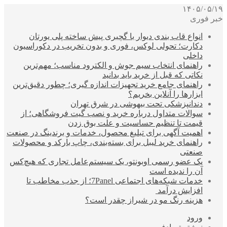
۱۴۰۵/۰۵/۱۹
خبر فوری
انواع قاب بندی دیوار با گچبری پیش ساخته پلی یورتان
دکارت؛ تحولی لوکس، فوری و بدون تخریب در دکوراسیون
داخلی
راهنمای انتخاب سیم جوش و الکترود مناسب؛ مهم‌ترین
نکاتی که قبل از خرید باید بدانید
راهنمای جامع خرید تجهیزات اندازه گیری؛ چطور دقیق‌ترین
ابزارها را آنلاین بخریم؟
دندانپزشکی تحت بیهوشی در شرق تهران
سوالات متداول درباره خرید و نصب گیت فروشگاهی؛ از
قیمت تا تنظیم حساسیت و علت بوق زدن
اهمیت آگهی برای تبلیغ محصول، خدمات و برندینگ در صنعت
راهنمای خرید لیبل برای بسته‌بندی، چاپ بارکد و محصولات
صنعتی
یک عضو رسمی اوبونتو، یک سیستم‌عامل تجاری که هیچ‌کس
آن را ندیده است
خدمات شبکه‌های اجتماعی 7Panel؛ از جذب مخاطب تا
افزایش درآمد
هزینه رنگ مو در شیراز چقدر است؟
ورود