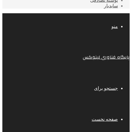
نوشته تصادفی
سایدبار
منو
پایگاه فناوری لینوکس
جستجو برای
صفحه نخست