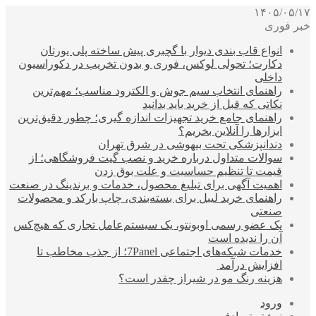
۱۴۰۵/۰۵/۱۷
خبر فوری
انواع قاب بندی دیوار با گچبری پیش ساخته پلی یورتان
دکارت؛ تحولی لوکس، فوری و بدون تخریب در دکوراسیون
داخلی
راهنمای انتخاب سیم جوش و الکترود مناسب؛ مهم‌ترین
نکاتی که قبل از خرید باید بدانید
راهنمای جامع خرید تجهیزات اندازه گیری؛ چطور دقیق‌ترین
ابزارها را آنلاین بخریم؟
دندانپزشکی تحت بیهوشی در شرق تهران
سوالات متداول درباره خرید و نصب گیت فروشگاهی؛ از
قیمت تا تنظیم حساسیت و علت بوق زدن
اهمیت آگهی برای تبلیغ محصول، خدمات و برندینگ در صنعت
راهنمای خرید لیبل برای بسته‌بندی، چاپ بارکد و محصولات
صنعتی
یک عضو رسمی اوبونتو، یک سیستم‌عامل تجاری که هیچ‌کس
آن را ندیده است
خدمات شبکه‌های اجتماعی 7Panel؛ از جذب مخاطب تا
افزایش درآمد
هزینه رنگ مو در شیراز چقدر است؟
ورود