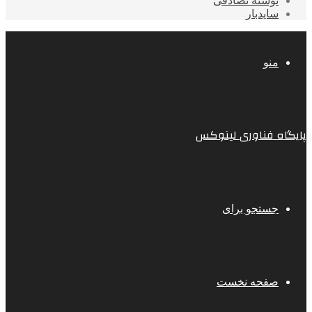
نوشته تصادفی
سایدبار
منو
پایگاه فناوری لینوکس
جستجو برای
صفحه نخست