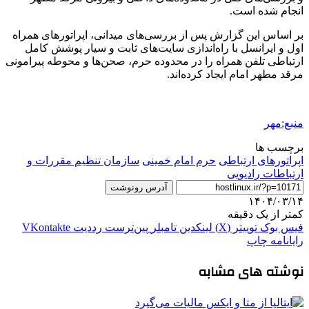
انجام شده است.
بر اساس این گزارش پس از بررسی‌های میدانی، اپراتورهای همراه
اول و ایرانسل با راه‌اندازی سایت‌های ثابت و سیار پوشش کامل
ارتباطی تلفن همراه را در محدوده حرم، صحن‌ها و محوطه پیرامونی
مرقد مطهر امام ایجاد کرده‌اند.
منبع:مهر
برچسب ها
اپراتورهای ارتباطی
حرم امام خمینی
سازمان تنظیم مقررات و
ارتباطات رادیویی
آدرس رونوشت
۱۴۰۴/۰۳/۱۴
کمتر از یک دقیقه
فیس بوک
توییتر (X)
لینکدین
‫تامبلر
‫پین‌ترست
‫رددیت
‫VKontakte
رایانامه
چاپ
نوشته های مشابه