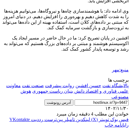
اثربخشی افزایش یابد.
وی ادامه داد: با هوشمندسازی چاه‌ها و نیروگاه‌ها، می‌توانیم هزینه‌ها
را به شدت کاهش دهیم و بهره‌وری را افزایش دهیم. در دنیای امروز
که مبتنی بر داده‌های کلان است، استفاده بهینه از این داده‌ها می‌تواند
به ثروت‌سازی و بازگشت سرمایه کمک کند.
افشین در پایان تصریح کرد: ما در حال حاضر در مسیر ایجاد یک
اکوسیستم هوشمند و مبتنی بر داده‌های بزرگ هستیم که می‌تواند به
رشد و توسعه پایدار کشور کمک کند.
منبع:مهر
برچسب ها
پالایشگاه نفت
حسین افشین
روایت پیشرفت
صنعت نفت
معاونت
علمی فناوری و اقتصاد دانش بنیان ریاست جمهوری
هوش
مصنوعی
آدرس رونوشت
۱۴۰۲/۱۱/۳۰
خواندن این مطلب 4 دقیقه زمان میبرد
فیس بوک
توییتر (X)
لینکدین
‫تامبلر
‫پین‌ترست
‫رددیت
‫VKontakte
رایانامه
چاپ