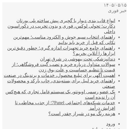
۱۴۰۵/۰۵/۱۵
خبر فوری
انواع قاب بندی دیوار با گچبری پیش ساخته پلی یورتان
دکارت؛ تحولی لوکس، فوری و بدون تخریب در دکوراسیون
داخلی
راهنمای انتخاب سیم جوش و الکترود مناسب؛ مهم‌ترین
نکاتی که قبل از خرید باید بدانید
راهنمای جامع خرید تجهیزات اندازه گیری؛ چطور دقیق‌ترین
ابزارها را آنلاین بخریم؟
دندانپزشکی تحت بیهوشی در شرق تهران
سوالات متداول درباره خرید و نصب گیت فروشگاهی؛ از
قیمت تا تنظیم حساسیت و علت بوق زدن
اهمیت آگهی برای تبلیغ محصول، خدمات و برندینگ در صنعت
راهنمای خرید لیبل برای بسته‌بندی، چاپ بارکد و محصولات
صنعتی
یک عضو رسمی اوبونتو، یک سیستم‌عامل تجاری که هیچ‌کس
آن را ندیده است
خدمات شبکه‌های اجتماعی 7Panel؛ از جذب مخاطب تا
افزایش درآمد
هزینه رنگ مو در شیراز چقدر است؟
ورود