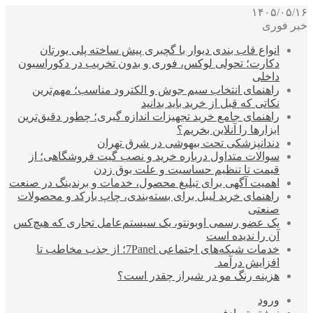
۱۴۰۵/۰۵/۱۶
خبر فوری
انواع قاب بندی دیوار با گچبری پیش ساخته پلی یورتان
دکارت؛ تحولی لوکس، فوری و بدون تخریب در دکوراسیون
داخلی
راهنمای انتخاب سیم جوش و الکترود مناسب؛ مهم‌ترین
نکاتی که قبل از خرید باید بدانید
راهنمای جامع خرید تجهیزات اندازه گیری؛ چطور دقیق‌ترین
ابزارها را آنلاین بخریم؟
دندانپزشکی تحت بیهوشی در شرق تهران
سوالات متداول درباره خرید و نصب گیت فروشگاهی؛ از
قیمت تا تنظیم حساسیت و علت بوق زدن
اهمیت آگهی برای تبلیغ محصول، خدمات و برندینگ در صنعت
راهنمای خرید لیبل برای بسته‌بندی، چاپ بارکد و محصولات
صنعتی
یک عضو رسمی اوبونتو، یک سیستم‌عامل تجاری که هیچ‌کس
آن را ندیده است
خدمات شبکه‌های اجتماعی 7Panel؛ از جذب مخاطب تا
افزایش درآمد
هزینه رنگ مو در شیراز چقدر است؟
ورود