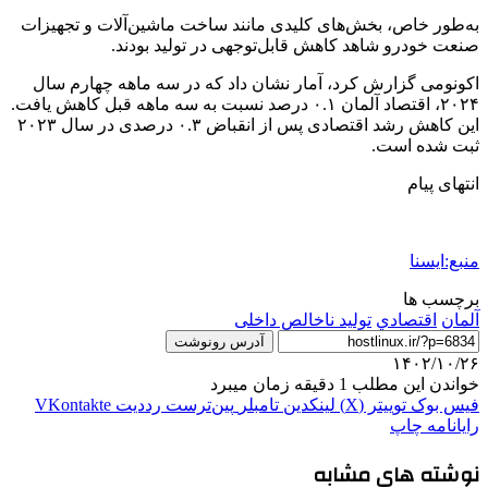
به‌طور خاص، بخش‌های کلیدی مانند ساخت ماشین‌آلات و تجهیزات
صنعت خودرو شاهد کاهش قابل‌توجهی در تولید بودند.
اکونومی گزارش کرد، آمار نشان داد که در سه ماهه چهارم سال
۲۰۲۴، اقتصاد آلمان ۰.۱ درصد نسبت به سه ماهه قبل کاهش یافت.
این کاهش رشد اقتصادی پس از انقباض ۰.۳ درصدی در سال ۲۰۲۳
ثبت شده است.
انتهای پیام
منبع:ایسنا
برچسب ها
آلمان
اقتصادي
تولید ناخالص داخلی
آدرس رونوشت
۱۴۰۲/۱۰/۲۶
خواندن این مطلب 1 دقیقه زمان میبرد
فیس بوک
توییتر (X)
لینکدین
‫تامبلر
‫پین‌ترست
‫رددیت
‫VKontakte
رایانامه
چاپ
نوشته های مشابه