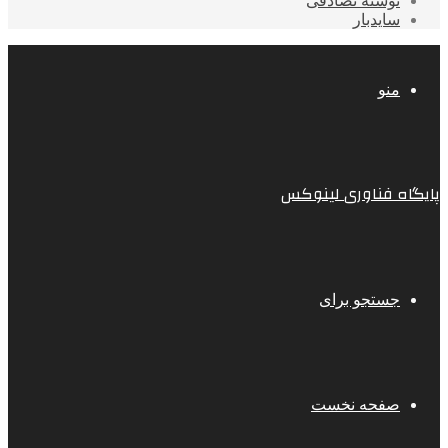
نوشته تصادفی
سایدبار
منو
پایگاه فناوری لینوکس
جستجو برای
صفحه نخست