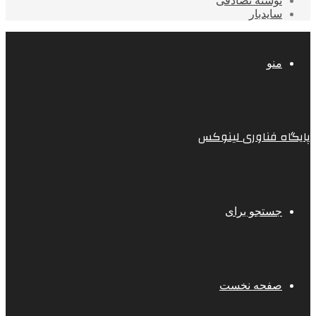
نوشته تصادفی
سایدبار
منو
پایگاه فناوری لینوکس
جستجو برای
صفحه نخست