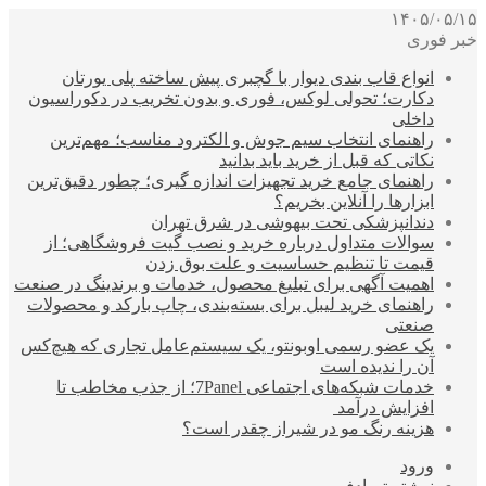
۱۴۰۵/۰۵/۱۵
خبر فوری
انواع قاب بندی دیوار با گچبری پیش ساخته پلی یورتان
دکارت؛ تحولی لوکس، فوری و بدون تخریب در دکوراسیون
داخلی
راهنمای انتخاب سیم جوش و الکترود مناسب؛ مهم‌ترین
نکاتی که قبل از خرید باید بدانید
راهنمای جامع خرید تجهیزات اندازه گیری؛ چطور دقیق‌ترین
ابزارها را آنلاین بخریم؟
دندانپزشکی تحت بیهوشی در شرق تهران
سوالات متداول درباره خرید و نصب گیت فروشگاهی؛ از
قیمت تا تنظیم حساسیت و علت بوق زدن
اهمیت آگهی برای تبلیغ محصول، خدمات و برندینگ در صنعت
راهنمای خرید لیبل برای بسته‌بندی، چاپ بارکد و محصولات
صنعتی
یک عضو رسمی اوبونتو، یک سیستم‌عامل تجاری که هیچ‌کس
آن را ندیده است
خدمات شبکه‌های اجتماعی 7Panel؛ از جذب مخاطب تا
افزایش درآمد
هزینه رنگ مو در شیراز چقدر است؟
ورود