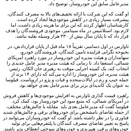
مدیرعامل سابق این خودروساز، توضیح داد.
او گفت که این شرکت با ارائه تخفیف‌های بالا به مصرف کنندگان،
پیشرفت بسیار زیادی در کاهش موجودی‌ها ایجاد کرده است.
کارشناسان اظهار کردند که این برای ما هزینه زیادی داشت، اما
لازم بود. استلانتیس در ماه سپتامبر، موجودی فروشندگان را هدف
قرار داد که تا پایان سال بیش از ۳۳۰ هزار وسیله نقلیه نباشد.
تاوارس در اول دسامبر، تقریباً ۱۸ ماه قبل از پایان قراردادش، در
بحبوحه نگرانی فزاینده تامین کنندگان، فروشندگان خودرو،
سهامداران و هیئت مدیره این خودروساز در مورد راهبرد آمریکای
شمالی، استعفا داد. تا زمانی که هیئت مدیره مدیر عامل جدیدی را
انتخاب کند، یک کمیته اجرایی موقت به رهبری جان الکان، رئیس
هیئت مدیره، این خودروساز را اداره می‌کند که دارای ۱۴ برند از
جمله جیپ و رم در ایالات‌متحده و فیات و پژو در اروپاست. فیلوسا
به عنوان یک کاندیدای برتر برای مدیرعامل بعدی خواهد بود.
راهبرد قیمت گذاری تاوارس به افزایش موجودی‌ها و کاهش فروش
در آمریکای شمالی، که منبع سود این خودروساز بود، کمک کرد.
فیلوسا گفت که مدیرعامل بعدی باید مقابله با چالش‌های مختلف،
از جمله تقاضای نامشخص برای خودروهای برقی و چالش‌های شدید
فناوری را در نظر داشته باشد. او گفت که خودروسازان می‌توانند در
پاسخ به تغییر تقاضای مصرف کنندگان با پلتفرم‌هایی برای تولید
خودروهای برقی، هیبریدی و خودروهای سوختی انعطاف پذیر باشند.