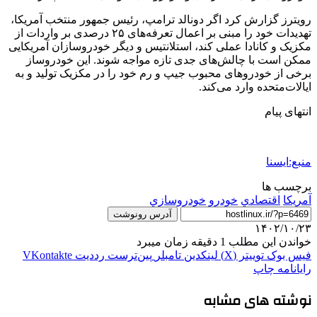
رویترز گزارش کرد اگر دونالد ترامپ، رئیس جمهور منتخب آمریکا،
تهدیدات خود را مبنی بر اعمال تعرفه‌های ۲۵ درصدی بر واردات از
مکزیک و کانادا عملی کند، استلانتیس و دیگر خودروسازان آمریکایی
ممکن است با چالش‌های جدی تازه مواجه شوند. این خودروساز
برخی از خودروهای محبوب جیپ و رم خود را در مکزیک تولید و به
ایالات‌متحده وارد می‌کند.
انتهای پیام
منبع:ایسنا
برچسب ها
آمريكا
اقتصادي
خودرو
خودروسازي
آدرس رونوشت
۱۴۰۲/۱۰/۲۳
خواندن این مطلب 1 دقیقه زمان میبرد
فیس بوک
توییتر (X)
لینکدین
‫تامبلر
‫پین‌ترست
‫رددیت
‫VKontakte
رایانامه
چاپ
نوشته های مشابه