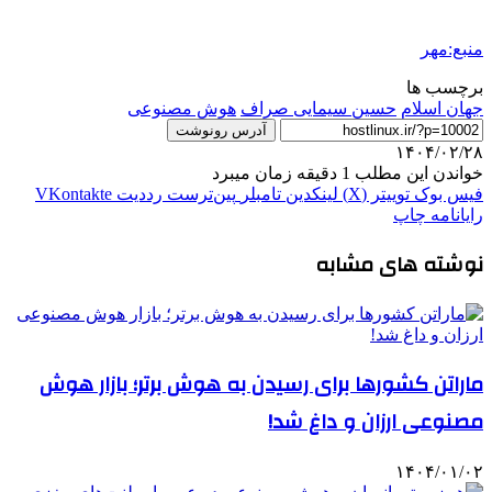
منبع:مهر
برچسب ها
جهان اسلام
حسین سیمایی صراف
هوش مصنوعی
آدرس رونوشت
۱۴۰۴/۰۲/۲۸
خواندن این مطلب 1 دقیقه زمان میبرد
فیس بوک
توییتر (X)
لینکدین
‫تامبلر
‫پین‌ترست
‫رددیت
‫VKontakte
رایانامه
چاپ
نوشته های مشابه
ماراتن کشورها برای رسیدن به هوش برتر؛ بازار هوش
مصنوعی ارزان و داغ شد!
۱۴۰۴/۰۱/۰۲