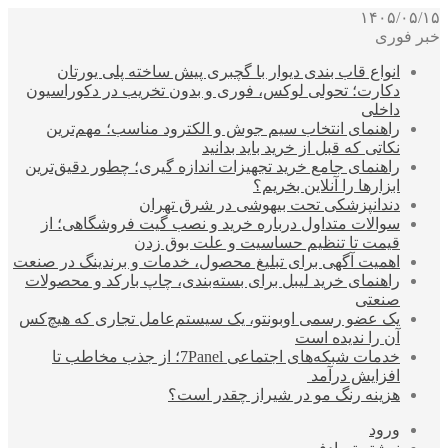
۱۴۰۵/۰۵/۱۵
خبر فوری
انواع قاب بندی دیوار با گچبری پیش ساخته پلی یورتان
دکارت؛ تحولی لوکس، فوری و بدون تخریب در دکوراسیون
داخلی
راهنمای انتخاب سیم جوش و الکترود مناسب؛ مهم‌ترین
نکاتی که قبل از خرید باید بدانید
راهنمای جامع خرید تجهیزات اندازه گیری؛ چطور دقیق‌ترین
ابزارها را آنلاین بخریم؟
دندانپزشکی تحت بیهوشی در شرق تهران
سوالات متداول درباره خرید و نصب گیت فروشگاهی؛ از
قیمت تا تنظیم حساسیت و علت بوق زدن
اهمیت آگهی برای تبلیغ محصول، خدمات و برندینگ در صنعت
راهنمای خرید لیبل برای بسته‌بندی، چاپ بارکد و محصولات
صنعتی
یک عضو رسمی اوبونتو، یک سیستم‌عامل تجاری که هیچ‌کس
آن را ندیده است
خدمات شبکه‌های اجتماعی 7Panel؛ از جذب مخاطب تا
افزایش درآمد
هزینه رنگ مو در شیراز چقدر است؟
ورود