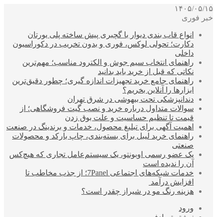
۱۴۰۵/۰۵/۱۵
خبر فوری
انواع قاب بندی دیوار با گچبری پیش ساخته پلی یورتان
دکارت؛ تحولی لوکس، فوری و بدون تخریب در دکوراسیون
داخلی
راهنمای انتخاب سیم جوش و الکترود مناسب؛ مهم‌ترین
نکاتی که قبل از خرید باید بدانید
راهنمای جامع خرید تجهیزات اندازه گیری؛ چطور دقیق‌ترین
ابزارها را آنلاین بخریم؟
دندانپزشکی تحت بیهوشی در شرق تهران
سوالات متداول درباره خرید و نصب گیت فروشگاهی؛ از
قیمت تا تنظیم حساسیت و علت بوق زدن
اهمیت آگهی برای تبلیغ محصول، خدمات و برندینگ در صنعت
راهنمای خرید لیبل برای بسته‌بندی، چاپ بارکد و محصولات
صنعتی
یک عضو رسمی اوبونتو، یک سیستم‌عامل تجاری که هیچ‌کس
آن را ندیده است
خدمات شبکه‌های اجتماعی 7Panel؛ از جذب مخاطب تا
افزایش درآمد
هزینه رنگ مو در شیراز چقدر است؟
ورود