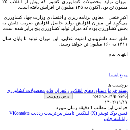
میزان تولید محصولات کشاورزی کشور که پیش از انقلاب ۲۵
میلیون تن بود، اکنون به ۱۳۵ میلیون تن افزایش یافته است.
اکبر فتحی – معاون برنامه ریزی و اقتصادی وزارت جهاد کشاورزی-
می‌گوید این میزان افزایش تولید حاصل افزایش ضریب دانش به
بخش کشاورزی بوده که میزان تولید کشاورزی پنج برابر شده است.
طبق سند دانش‌بنیان امنیت غذایی، این میزان تولید تا پایان سال
۱۴۱۱ به ۱۶۰ میلیون تن خواهد رسید.
انتهای پیام
منبع:ایسنا
برچسب ها
پسته
خرما
دستاوردهای انقلاب
زعفران
فائو
محصولات كشاورزي
آدرس رونوشت
۱۴۰۲/۱۱/۱۷
خواندن این مطلب 1 دقیقه زمان میبرد
فیس بوک
توییتر (X)
لینکدین
‫تامبلر
‫پین‌ترست
‫رددیت
‫VKontakte
رایانامه
چاپ