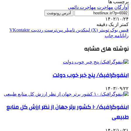
برچسب ها
آوارگان
مهاجرت
مهاجرت دائمی
آدرس رونوشت
۱۴۰۲/۱۰/۲۴
کمتر از یک دقیقه
فیس بوک
توییتر (X)
لینکدین
‫تامبلر
‫پین‌ترست
‫رددیت
‫VKontakte
رایانامه
چاپ
نوشته های مشابه
اینفوگرافیک/ پنج خبر خوب دولت
۱۴۰۳/۰۹/۲۲
اینفوگرافیک/ ۱۰ کشور برتر جهان از نظر ارزش کل منابع
طبیعی
۱۴۰۲/۱۰/۲۱