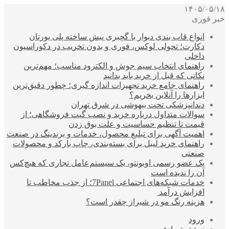
۱۴۰۵/۰۵/۱۸
خبر فوری
انواع قاب بندی دیوار با گچبری پیش ساخته پلی یورتان
دکارت؛ تحولی لوکس، فوری و بدون تخریب در دکوراسیون
داخلی
راهنمای انتخاب سیم جوش و الکترود مناسب؛ مهم‌ترین
نکاتی که قبل از خرید باید بدانید
راهنمای جامع خرید تجهیزات اندازه گیری؛ چطور دقیق‌ترین
ابزارها را آنلاین بخریم؟
دندانپزشکی تحت بیهوشی در شرق تهران
سوالات متداول درباره خرید و نصب گیت فروشگاهی؛ از
قیمت تا تنظیم حساسیت و علت بوق زدن
اهمیت آگهی برای تبلیغ محصول، خدمات و برندینگ در صنعت
راهنمای خرید لیبل برای بسته‌بندی، چاپ بارکد و محصولات
صنعتی
یک عضو رسمی اوبونتو، یک سیستم‌عامل تجاری که هیچ‌کس
آن را ندیده است
خدمات شبکه‌های اجتماعی 7Panel؛ از جذب مخاطب تا
افزایش درآمد
هزینه رنگ مو در شیراز چقدر است؟
ورود