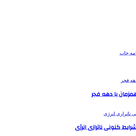
امه
چاپ
مزمان با دهه فجر
یط کنونی ناترازی انرژی