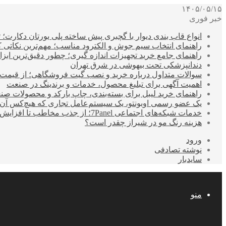
۱۴۰۵/۰۵/۱۵
خبر فوری
انواع قاب بندی دیوار با گچبری پیش ساخته پلی یورتان دکارت
راهنمای انتخاب سیم جوش و الکترود مناسب؛ مهم‌ترین نکاتی که ق
راهنمای جامع خرید تجهیزات اندازه گیری؛ چطور دقیق‌ترین ابزاره
دندانپزشکی تحت بیهوشی در شرق تهران
سوالات متداول درباره خرید و نصب گیت فروشگاهی؛ از قیمت
اهمیت آگهی برای تبلیغ محصول، خدمات و برندینگ در صنعت
راهنمای خرید لیبل برای بسته‌بندی، چاپ بارکد و محصولات صن
یک عضو رسمی اوبونتو، یک سیستم‌عامل تجاری که هیچ‌کس آن 
خدمات شبکه‌های اجتماعی 7Panel؛ از جذب مخاطب تا افزایش درآمد
هزینه رنگ مو در شیراز چقدر است؟
ورود
نوشته تصادفی
سایدبار
منو