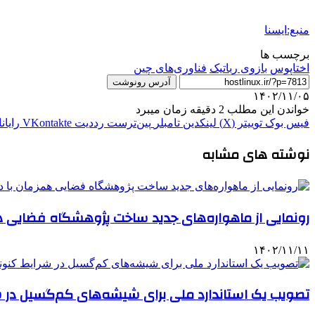
منبع:ایسنا
برچسب ها
اختاپوس
بازوی رباتیک
فناوری‌های چین
آدرس رونوشت
۱۴۰۲/۱۱/۰۵
خواندن این مطلب 2 دقیقه زمان میبرد
فیس بوک
توییتر (X)
لینکدین
‫تامبلر
‫پین‌ترست
‫رددیت
‫VKontakte
رایان
نوشته های مشابه
رونمایی از ماهواره‌های جدید ساخت پژوهشگاه فضایی ه
۱۴۰۲/۱۱/۱۱
تصویب یک استاندارد ملی برای شیشه‌های کم‌گسیل در شرا