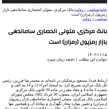
خانه
/
سیاسی > دولت
/
بانک مرکزی، متولی انحصاری ساماندهی بازار
رمزپول (رمزارز) است
سیاسی > دولت
بانک مرکزی، متولی انحصاری ساماندهی
بازار رمزپول (رمزارز) است
۱۴۰۲/۱۱/۱۵
خواندن این مطلب 1 دقیقه زمان میبرد
ارتباط فردا: مسعود پزشکیان در نامه‌ای به محمدرضا فرزین، رئیس
کل بانک مرکزی تصریح کرد: به استناد اجزاء 13 و 14 بند الف و
تبصره 1 ماده 4 و مفاد مقرر در ماده 59 قانون بانک مرکزی
جمهوری اسلامی ایران، مصوب 30 خرداد 1402 مجلس شورای
اسلامی، بانک مرکزی، متولی انحصاری ساماندهی بازار رمزپول
(رمزارز) و تعیین موارد مجاز نگهداری و مبادله آن و همچنین تنها
مرجع مجوزدهی، تنظیم‌گری، نظارت و ابلاغ دستورالعمل مورد نیاز