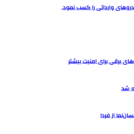
روهای وارداتی را کسب نمود.
ه شد
ان‌نما از فردا