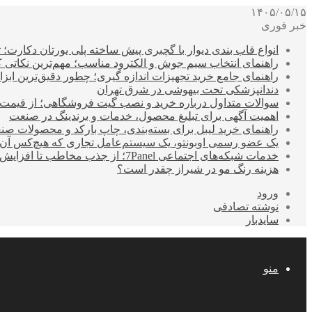
۱۴۰۵/۰۵/۱۵
خبر فوری
انواع قاب بندی دیوار با گچبری پیش ساخته پلی یورتان دکارت
راهنمای انتخاب سیم جوش و الکترود مناسب؛ مهم‌ترین نکاتی که ق
راهنمای جامع خرید تجهیزات اندازه گیری؛ چطور دقیق‌ترین ابزاره
دندانپزشکی تحت بیهوشی در شرق تهران
سوالات متداول درباره خرید و نصب گیت فروشگاهی؛ از قیمت
اهمیت آگهی برای تبلیغ محصول، خدمات و برندینگ در صنعت
راهنمای خرید لیبل برای بسته‌بندی، چاپ بارکد و محصولات صن
یک عضو رسمی اوبونتو، یک سیستم‌عامل تجاری که هیچ‌کس آن 
خدمات شبکه‌های اجتماعی 7Panel؛ از جذب مخاطب تا افزایش درآمد
هزینه رنگ مو در شیراز چقدر است؟
ورود
نوشته تصادفی
سایدبار
منو