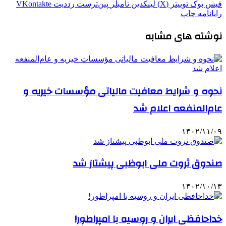
فیس بوک
توییتر (X)
لینکدین
‫تامبلر
‫پین‌ترست
‫رددیت
‫VKontakte
رایانامه
چاپ
نوشته های مشابه
نحوه و شرایط معافیت مالیاتی مؤسسات خیریه و
عام‌المنفعه اعلام شد
۱۴۰۲/۱۱/۰۹
صندوق ثروت ملی ابوظبی پیشتاز شد
۱۴۰۲/۱۰/۱۳
خداحافظی ایران و روسیه با امپراطور!