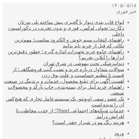
۱۴۰۵/۰۵/۱۸
خبر فوری
انواع قاب بندی دیوار با گچبری پیش ساخته پلی یورتان
دکارت؛ تحولی لوکس، فوری و بدون تخریب در دکوراسیون
داخلی
راهنمای انتخاب سیم جوش و الکترود مناسب؛ مهم‌ترین
نکاتی که قبل از خرید باید بدانید
راهنمای جامع خرید تجهیزات اندازه گیری؛ چطور دقیق‌ترین
ابزارها را آنلاین بخریم؟
دندانپزشکی تحت بیهوشی در شرق تهران
سوالات متداول درباره خرید و نصب گیت فروشگاهی؛ از
قیمت تا تنظیم حساسیت و علت بوق زدن
اهمیت آگهی برای تبلیغ محصول، خدمات و برندینگ در صنعت
راهنمای خرید لیبل برای بسته‌بندی، چاپ بارکد و محصولات
صنعتی
یک عضو رسمی اوبونتو، یک سیستم‌عامل تجاری که هیچ‌کس
آن را ندیده است
خدمات شبکه‌های اجتماعی 7Panel؛ از جذب مخاطب تا
افزایش درآمد
هزینه رنگ مو در شیراز چقدر است؟
ورود