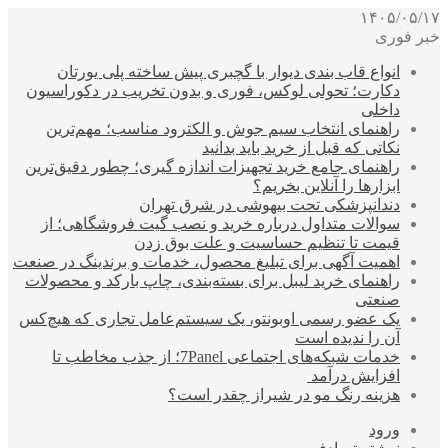
۱۴۰۵/۰۵/۱۷
خبر فوری
انواع قاب بندی دیوار با گچبری پیش ساخته پلی یورتان
دکارت؛ تحولی لوکس، فوری و بدون تخریب در دکوراسیون
داخلی
راهنمای انتخاب سیم جوش و الکترود مناسب؛ مهم‌ترین
نکاتی که قبل از خرید باید بدانید
راهنمای جامع خرید تجهیزات اندازه گیری؛ چطور دقیق‌ترین
ابزارها را آنلاین بخریم؟
دندانپزشکی تحت بیهوشی در شرق تهران
سوالات متداول درباره خرید و نصب گیت فروشگاهی؛ از
قیمت تا تنظیم حساسیت و علت بوق زدن
اهمیت آگهی برای تبلیغ محصول، خدمات و برندینگ در صنعت
راهنمای خرید لیبل برای بسته‌بندی، چاپ بارکد و محصولات
صنعتی
یک عضو رسمی اوبونتو، یک سیستم‌عامل تجاری که هیچ‌کس
آن را ندیده است
خدمات شبکه‌های اجتماعی 7Panel؛ از جذب مخاطب تا
افزایش درآمد
هزینه رنگ مو در شیراز چقدر است؟
ورود