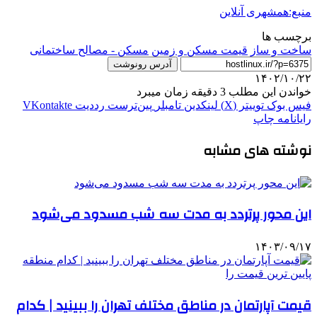
منبع:همشهری آنلاین
برچسب ها
ساخت و ساز
قیمت مسکن و زمین
مسکن - مصالح ساختمانی
آدرس رونوشت
۱۴۰۲/۱۰/۲۲
خواندن این مطلب 3 دقیقه زمان میبرد
فیس بوک
توییتر (X)
لینکدین
‫تامبلر
‫پین‌ترست
‫رددیت
‫VKontakte
رایانامه
چاپ
نوشته های مشابه
این محور پرتردد به مدت سه شب مسدود می‌شود
۱۴۰۳/۰۹/۱۷
قیمت آپارتمان در مناطق مختلف تهران را ببینید | کدام