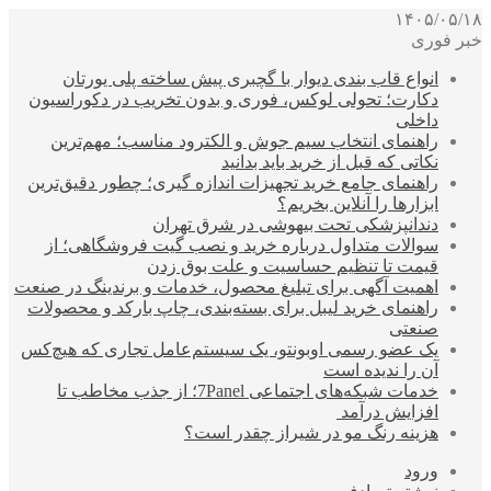
۱۴۰۵/۰۵/۱۸
خبر فوری
انواع قاب بندی دیوار با گچبری پیش ساخته پلی یورتان
دکارت؛ تحولی لوکس، فوری و بدون تخریب در دکوراسیون
داخلی
راهنمای انتخاب سیم جوش و الکترود مناسب؛ مهم‌ترین
نکاتی که قبل از خرید باید بدانید
راهنمای جامع خرید تجهیزات اندازه گیری؛ چطور دقیق‌ترین
ابزارها را آنلاین بخریم؟
دندانپزشکی تحت بیهوشی در شرق تهران
سوالات متداول درباره خرید و نصب گیت فروشگاهی؛ از
قیمت تا تنظیم حساسیت و علت بوق زدن
اهمیت آگهی برای تبلیغ محصول، خدمات و برندینگ در صنعت
راهنمای خرید لیبل برای بسته‌بندی، چاپ بارکد و محصولات
صنعتی
یک عضو رسمی اوبونتو، یک سیستم‌عامل تجاری که هیچ‌کس
آن را ندیده است
خدمات شبکه‌های اجتماعی 7Panel؛ از جذب مخاطب تا
افزایش درآمد
هزینه رنگ مو در شیراز چقدر است؟
ورود