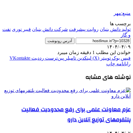
منبع:مهر
برچسب ها
تولید دانش بنیان
روایت پیشرفت
شرکت دانش بنیان
فیبر نوری
نفت
و گاز
آدرس رونوشت
۱۴۰۴/۰۴/۰۹
خواندن این مطلب 1 دقیقه زمان میبرد
فیس بوک
توییتر (X)
لینکدین
‫تامبلر
‫پین‌ترست
‫رددیت
‫VKontakte
رایانامه
چاپ
نوشته های مشابه
عزم معاونت علمی برای رفع محدودیت فعالیت
پلتفرمهای توزیع آنلاین دارو