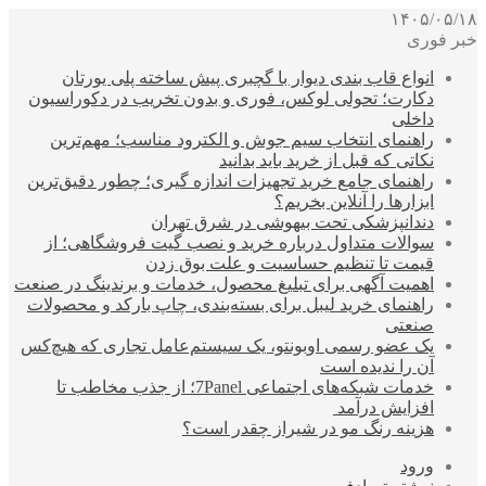
۱۴۰۵/۰۵/۱۸
خبر فوری
انواع قاب بندی دیوار با گچبری پیش ساخته پلی یورتان
دکارت؛ تحولی لوکس، فوری و بدون تخریب در دکوراسیون
داخلی
راهنمای انتخاب سیم جوش و الکترود مناسب؛ مهم‌ترین
نکاتی که قبل از خرید باید بدانید
راهنمای جامع خرید تجهیزات اندازه گیری؛ چطور دقیق‌ترین
ابزارها را آنلاین بخریم؟
دندانپزشکی تحت بیهوشی در شرق تهران
سوالات متداول درباره خرید و نصب گیت فروشگاهی؛ از
قیمت تا تنظیم حساسیت و علت بوق زدن
اهمیت آگهی برای تبلیغ محصول، خدمات و برندینگ در صنعت
راهنمای خرید لیبل برای بسته‌بندی، چاپ بارکد و محصولات
صنعتی
یک عضو رسمی اوبونتو، یک سیستم‌عامل تجاری که هیچ‌کس
آن را ندیده است
خدمات شبکه‌های اجتماعی 7Panel؛ از جذب مخاطب تا
افزایش درآمد
هزینه رنگ مو در شیراز چقدر است؟
ورود