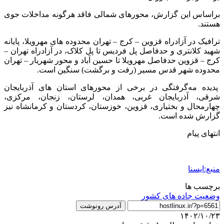
براساس این گزارش، محورهای شمالی فاقد هرگونه مداخلات جوی
هستند.
ترافیک در آزادراه قزوین – کرج – تهران محدوده های مهرویلا، پایانه
شهید کلانتری و حدفاصل پل فردیس تا پل کلاک، در آزادراه تهران –
کرج – قزوین حدفاصل مهرویلا تا حسین آباد و محور شهریار – تهران
محدوده شهر قدس مسیر (رفت و برگشت) سنگین است.
پدیده مه‌گرفتگی در برخی از محورهای استان های آذربایجان
شرقی، آذربایجان غربی، همدان، لرستان، زنجان، مرکزی،
چهارمحال و بختیاری، قزوین، خوزستان، کردستان و کرمانشاه نیز
گزارش شده است.
انتهای پیام
منبع:ایسنا
برچسب ها
وضعیت جاده های کشور
آدرس رونوشت
۱۴۰۲/۱۰/۲۳