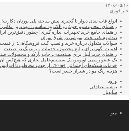
۱۴۰۵/۰۵/۱۶
خبر فوری
انواع قاب بندی دیوار با گچبری پیش ساخته پلی یورتان دکارت
راهنمای انتخاب سیم جوش و الکترود مناسب؛ مهم‌ترین نکاتی که ق
راهنمای جامع خرید تجهیزات اندازه گیری؛ چطور دقیق‌ترین ابزاره
دندانپزشکی تحت بیهوشی در شرق تهران
سوالات متداول درباره خرید و نصب گیت فروشگاهی؛ از قیمت
اهمیت آگهی برای تبلیغ محصول، خدمات و برندینگ در صنعت
راهنمای خرید لیبل برای بسته‌بندی، چاپ بارکد و محصولات صن
یک عضو رسمی اوبونتو، یک سیستم‌عامل تجاری که هیچ‌کس آن 
خدمات شبکه‌های اجتماعی 7Panel؛ از جذب مخاطب تا افزایش درآمد
هزینه رنگ مو در شیراز چقدر است؟
ورود
نوشته تصادفی
سایدبار
منو