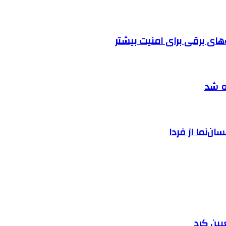
ه شد
ان‌نما از فردا
یین کرد