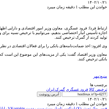
۱۴۰۲/۱۰/۲۱
خواندن این مطلب 1 دقیقه زمان میبرد
ارتباط فردا: فرود عسگری، معاون وزیر امور اقتصادی و دارایی اظهار 
اجازه تأسیس انبار اختصاصی بدهیم، می‌توانیم با ترخیص
نسیه
تولید کردند از گمرک ترخیص کنند.
وی افزود: اخذ ضمانت‌نامه‌های بانکی را برای فعالان اقتصادی در نظر گر
معاون وزیر اقتصاد گفت: یکی از مزیت‌های این موضوع این است که ف
بانکی ترخیص کنند.
منبع:مهر
برچسب ها
ترخیص کالا
فرود عسگری
گمرک ایران
آدرس رونوشت
۱۴۰۲/۱۰/۲۱
خواندن این مطلب 1 دقیقه زمان میبرد
فیس بوک
توییتر (X)
لینکدین
‫تامبلر
‫پین‌ترست
‫رددیت
‫VKontakte
رایان