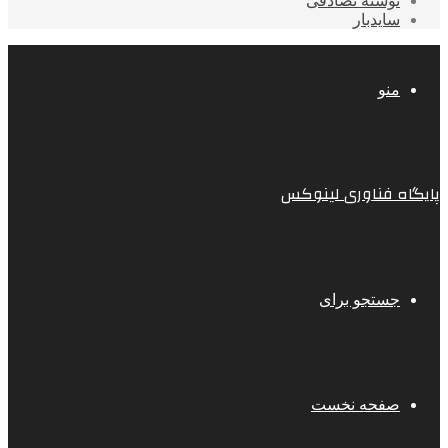
نوشته تصادفی
سایدبار
منو
پایگاه فناوری لینوکس
جستجو برای
صفحه نخست