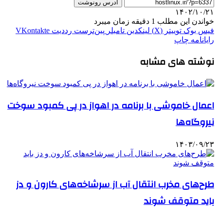
آدرس رونوشت
۱۴۰۲/۱۰/۲۱
خواندن این مطلب 1 دقیقه زمان میبرد
فیس بوک
توییتر (X)
لینکدین
‫تامبلر
‫پین‌ترست
‫رددیت
‫VKontakte
رایانامه
چاپ
نوشته های مشابه
اعمال خاموشی با برنامه در اهواز در پی کمبود سوخت
نیروگاه‌ها
۱۴۰۳/۰۹/۲۳
طرح‌های مخرب انتقال آب از سرشاخه‌های کارون و دز
باید متوقف شوند