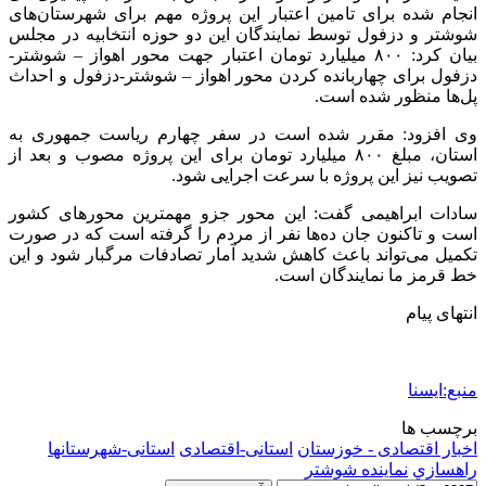
انجام شده برای تامین اعتبار این پروژه مهم برای شهرستان‌های
شوشتر و دزفول توسط نمایندگان این دو حوزه انتخابیه در مجلس
بیان کرد: ۸۰۰ میلیارد تومان اعتبار جهت محور اهواز – شوشتر-
دزفول برای چهاربانده کردن محور اهواز – شوشتر-دزفول و احداث
پل‌ها منظور شده است.
وی افزود: مقرر شده است در سفر چهارم ریاست جمهوری به
استان، مبلغ ۸۰۰ میلیارد تومان برای این پروژه مصوب و بعد از
تصویب نیز این پروژه با سرعت اجرایی شود.
سادات ابراهیمی گفت: این محور جزو مهمترین محورهای کشور
است و تاکنون جان ده‌ها نفر از مردم را گرفته است که در صورت
تکمیل می‌تواند باعث کاهش شدید آمار تصادفات مرگبار شود و این
خط قرمز ما نمایندگان است.
انتهای پیام
منبع:ایسنا
برچسب ها
اخبار اقتصادی - خوزستان
استانی-اقتصادی
استانی-شهرستانها
راهسازي
نماینده شوشتر