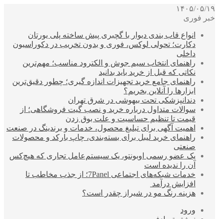
۱۴۰۵/۰۵/۱۹
خبر فوری
انواع قاب بندی دیوار با گچبری پیش ساخته پلی یورتان
دکارت؛ تحولی لوکس، فوری و بدون تخریب در دکوراسیون
داخلی
راهنمای انتخاب سیم جوش و الکترود مناسب؛ مهم‌ترین
نکاتی که قبل از خرید باید بدانید
راهنمای جامع خرید تجهیزات اندازه گیری؛ چطور دقیق‌ترین
ابزارها را آنلاین بخریم؟
دندانپزشکی تحت بیهوشی در شرق تهران
سوالات متداول درباره خرید و نصب گیت فروشگاهی؛ از
قیمت تا تنظیم حساسیت و علت بوق زدن
اهمیت آگهی برای تبلیغ محصول، خدمات و برندینگ در صنعت
راهنمای خرید لیبل برای بسته‌بندی، چاپ بارکد و محصولات
صنعتی
یک عضو رسمی اوبونتو، یک سیستم‌عامل تجاری که هیچ‌کس
آن را ندیده است
خدمات شبکه‌های اجتماعی 7Panel؛ از جذب مخاطب تا
افزایش درآمد
هزینه رنگ مو در شیراز چقدر است؟
ورود