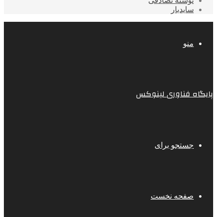
نوشته تصادفی
سایدبار
منو
پایگاه فناوری لینوکس
جستجو برای
صفحه نخست