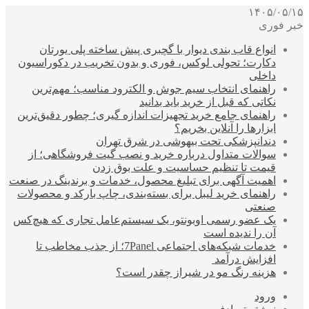
۱۴۰۵/۰۵/۱۵
خبر فوری
انواع قاب بندی دیوار با گچبری پیش ساخته پلی یورتان
دکارت؛ تحولی لوکس، فوری و بدون تخریب در دکوراسیون
داخلی
راهنمای انتخاب سیم جوش و الکترود مناسب؛ مهم‌ترین
نکاتی که قبل از خرید باید بدانید
راهنمای جامع خرید تجهیزات اندازه گیری؛ چطور دقیق‌ترین
ابزارها را آنلاین بخریم؟
دندانپزشکی تحت بیهوشی در شرق تهران
سوالات متداول درباره خرید و نصب گیت فروشگاهی؛ از
قیمت تا تنظیم حساسیت و علت بوق زدن
اهمیت آگهی برای تبلیغ محصول، خدمات و برندینگ در صنعت
راهنمای خرید لیبل برای بسته‌بندی، چاپ بارکد و محصولات
صنعتی
یک عضو رسمی اوبونتو، یک سیستم‌عامل تجاری که هیچ‌کس
آن را ندیده است
خدمات شبکه‌های اجتماعی 7Panel؛ از جذب مخاطب تا
افزایش درآمد
هزینه رنگ مو در شیراز چقدر است؟
ورود