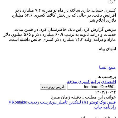
کرد.
کسری حساب جاری سالانه در ماه نوامبر به ۷.۴ میلیارد دلار
افزایش یافت، در حالی که در بخش کالاها کسری ۵۴.۶ میلیارد
دلاری اعلام شد.
بیزنس گزارش کرد، این بانک خاطرنشان کرد: در همین مدت،
خدمات و درآمد ثانویه به ترتیب ۶۰.۹ میلیارد دلار و ۵۶۵ میلیون دلار
مازاد و درآمد اولیه ۱۴.۳ میلیارد دلار کسری خالص داشته است.
انتهای پیام
منبع:ایسنا
برچسب ها
اقتصادي
تركيه
کسری بودجه
آدرس رونوشت
۱۴۰۲/۱۰/۲۴
خواندن این مطلب 1 دقیقه زمان میبرد
فیس بوک
توییتر (X)
لینکدین
‫تامبلر
‫پین‌ترست
‫رددیت
‫VKontakte
رایانامه
چاپ