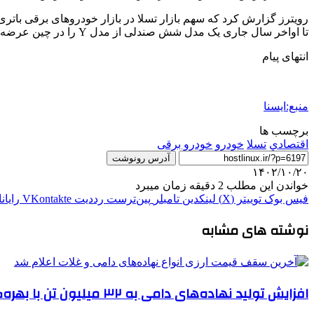
تا اواخر سال جاری یک مدل شش صندلی از مدل Y را در چین عرضه کند.
انتهای پیام
منبع:ایسنا
برچسب ها
اقتصادي
تسلا
خودرو
خودرو برقی
آدرس رونوشت
۱۴۰۲/۱۰/۲۰
خواندن این مطلب 2 دقیقه زمان میبرد
فیس بوک
توییتر (X)
لینکدین
‫تامبلر
‫پین‌ترست
‫رددیت
‫VKontakte
رایان
نوشته های مشابه
افزایش تولید نهاده‌های دامی به ۳۲ میلیون تن با بهره‌گیری از ظرفیت کارخانجات