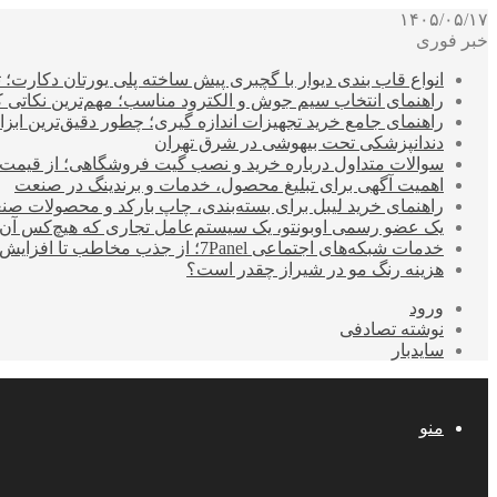
۱۴۰۵/۰۵/۱۷
خبر فوری
انواع قاب بندی دیوار با گچبری پیش ساخته پلی یورتان دکارت
راهنمای انتخاب سیم جوش و الکترود مناسب؛ مهم‌ترین نکاتی که ق
راهنمای جامع خرید تجهیزات اندازه گیری؛ چطور دقیق‌ترین ابزاره
دندانپزشکی تحت بیهوشی در شرق تهران
سوالات متداول درباره خرید و نصب گیت فروشگاهی؛ از قیمت
اهمیت آگهی برای تبلیغ محصول، خدمات و برندینگ در صنعت
راهنمای خرید لیبل برای بسته‌بندی، چاپ بارکد و محصولات صن
یک عضو رسمی اوبونتو، یک سیستم‌عامل تجاری که هیچ‌کس آن 
خدمات شبکه‌های اجتماعی 7Panel؛ از جذب مخاطب تا افزایش درآمد
هزینه رنگ مو در شیراز چقدر است؟
ورود
نوشته تصادفی
سایدبار
منو