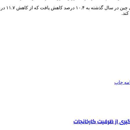
امه
چاپ