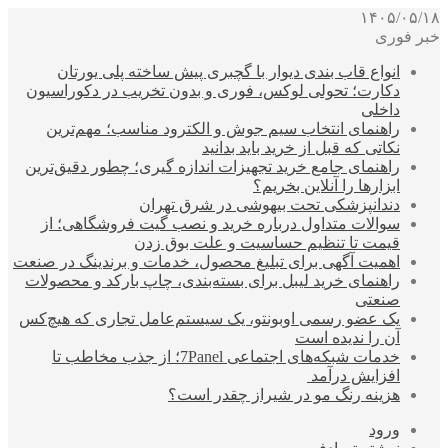
۱۴۰۵/۰۵/۱۸
خبر فوری
انواع قاب بندی دیوار با گچبری پیش ساخته پلی یورتان
دکارت؛ تحولی لوکس، فوری و بدون تخریب در دکوراسیون
داخلی
راهنمای انتخاب سیم جوش و الکترود مناسب؛ مهم‌ترین
نکاتی که قبل از خرید باید بدانید
راهنمای جامع خرید تجهیزات اندازه گیری؛ چطور دقیق‌ترین
ابزارها را آنلاین بخریم؟
دندانپزشکی تحت بیهوشی در شرق تهران
سوالات متداول درباره خرید و نصب گیت فروشگاهی؛ از
قیمت تا تنظیم حساسیت و علت بوق زدن
اهمیت آگهی برای تبلیغ محصول، خدمات و برندینگ در صنعت
راهنمای خرید لیبل برای بسته‌بندی، چاپ بارکد و محصولات
صنعتی
یک عضو رسمی اوبونتو، یک سیستم‌عامل تجاری که هیچ‌کس
آن را ندیده است
خدمات شبکه‌های اجتماعی 7Panel؛ از جذب مخاطب تا
افزایش درآمد
هزینه رنگ مو در شیراز چقدر است؟
ورود