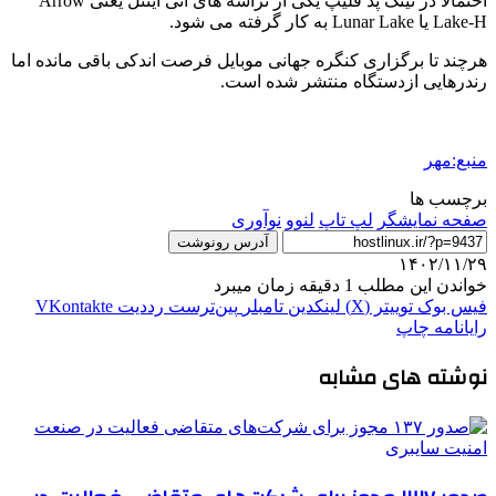
احتمالا در تینک پد فلیپ یکی از تراشه های آتی اینتل یعنی Arrow
Lake-H یا Lunar Lake به کار گرفته می شود.
هرچند تا برگزاری کنگره جهانی موبایل فرصت اندکی باقی مانده اما
رندرهایی ازدستگاه منتشر شده است.
منبع:مهر
برچسب ها
صفحه نمایشگر
لپ تاپ
لنوو
نوآوری
آدرس رونوشت
۱۴۰۲/۱۱/۲۹
خواندن این مطلب 1 دقیقه زمان میبرد
فیس بوک
توییتر (X)
لینکدین
‫تامبلر
‫پین‌ترست
‫رددیت
‫VKontakte
رایانامه
چاپ
نوشته های مشابه