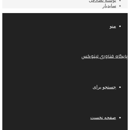
نوشته تصادفی
سایدبار
منو
پایگاه فناوری لینوکس
جستجو برای
صفحه نخست