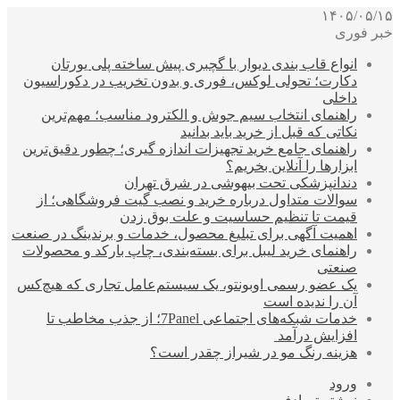
۱۴۰۵/۰۵/۱۵
خبر فوری
انواع قاب بندی دیوار با گچبری پیش ساخته پلی یورتان
دکارت؛ تحولی لوکس، فوری و بدون تخریب در دکوراسیون
داخلی
راهنمای انتخاب سیم جوش و الکترود مناسب؛ مهم‌ترین
نکاتی که قبل از خرید باید بدانید
راهنمای جامع خرید تجهیزات اندازه گیری؛ چطور دقیق‌ترین
ابزارها را آنلاین بخریم؟
دندانپزشکی تحت بیهوشی در شرق تهران
سوالات متداول درباره خرید و نصب گیت فروشگاهی؛ از
قیمت تا تنظیم حساسیت و علت بوق زدن
اهمیت آگهی برای تبلیغ محصول، خدمات و برندینگ در صنعت
راهنمای خرید لیبل برای بسته‌بندی، چاپ بارکد و محصولات
صنعتی
یک عضو رسمی اوبونتو، یک سیستم‌عامل تجاری که هیچ‌کس
آن را ندیده است
خدمات شبکه‌های اجتماعی 7Panel؛ از جذب مخاطب تا
افزایش درآمد
هزینه رنگ مو در شیراز چقدر است؟
ورود