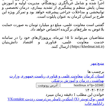
اجرا شده و شامل غربالگری زودهنگام، مدیریت اولیه و آموزش
بیمار، پایش منظم و پیشگیری از تشدید بیماری، درمان تخصصی و
توانبخشی و مداخلات جراحی پیشرفته خواهد بود و تمرکز ویژه این
طرح بر استان کرمان به عنوان پایلوت است.
گفتنی است معاونت علمی، مبلغ دو میلیارد تومان به صورت حمایت
بلاعوض به طرح‌های برگزیده اختصاص خواهد داد.
متقاضیان می‌توانند تا ۱۵ تیرماه، پروپوزال‌های خود را در سامانه
خدمت معاونت علمی، فناوری و اقتصاد دانش‌بنیان
(https://khedmat.isti.ir/) ارسال کنند.
منبع:مهر
برچسب ها
استان کرمان
معاونت علمی و فناوری ریاست جمهوری
وزارت
بهداشت ، درمان و آموزش پزشکی
آدرس رونوشت
۱۴۰۴/۰۴/۱۲
خواندن این مطلب 1 دقیقه زمان میبرد
فیس بوک
توییتر (X)
لینکدین
‫تامبلر
‫پین‌ترست
‫رددیت
‫VKontakte
رایانامه
چاپ