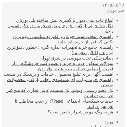
۱۴۰۵/۰۵/۱۸
خبر فوری
انواع قاب بندی دیوار با گچبری پیش ساخته پلی یورتان
دکارت؛ تحولی لوکس، فوری و بدون تخریب در دکوراسیون
داخلی
راهنمای انتخاب سیم جوش و الکترود مناسب؛ مهم‌ترین
نکاتی که قبل از خرید باید بدانید
راهنمای جامع خرید تجهیزات اندازه گیری؛ چطور دقیق‌ترین
ابزارها را آنلاین بخریم؟
دندانپزشکی تحت بیهوشی در شرق تهران
سوالات متداول درباره خرید و نصب گیت فروشگاهی؛ از
قیمت تا تنظیم حساسیت و علت بوق زدن
اهمیت آگهی برای تبلیغ محصول، خدمات و برندینگ در صنعت
راهنمای خرید لیبل برای بسته‌بندی، چاپ بارکد و محصولات
صنعتی
یک عضو رسمی اوبونتو، یک سیستم‌عامل تجاری که هیچ‌کس
آن را ندیده است
خدمات شبکه‌های اجتماعی 7Panel؛ از جذب مخاطب تا
افزایش درآمد
هزینه رنگ مو در شیراز چقدر است؟
ورود