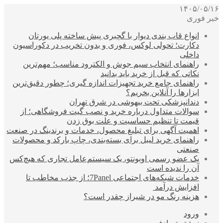
۱۴۰۵/۰۵/۱۶
خبر فوری
انواع قاب بندی دیوار با گچبری پیش ساخته پلی یورتان
دکارت؛ تحولی لوکس، فوری و بدون تخریب در دکوراسیون
داخلی
راهنمای انتخاب سیم جوش و الکترود مناسب؛ مهم‌ترین
نکاتی که قبل از خرید باید بدانید
راهنمای جامع خرید تجهیزات اندازه گیری؛ چطور دقیق‌ترین
ابزارها را آنلاین بخریم؟
دندانپزشکی تحت بیهوشی در شرق تهران
سوالات متداول درباره خرید و نصب گیت فروشگاهی؛ از
قیمت تا تنظیم حساسیت و علت بوق زدن
اهمیت آگهی برای تبلیغ محصول، خدمات و برندینگ در صنعت
راهنمای خرید لیبل برای بسته‌بندی، چاپ بارکد و محصولات
صنعتی
یک عضو رسمی اوبونتو، یک سیستم‌عامل تجاری که هیچ‌کس
آن را ندیده است
خدمات شبکه‌های اجتماعی 7Panel؛ از جذب مخاطب تا
افزایش درآمد
هزینه رنگ مو در شیراز چقدر است؟
ورود