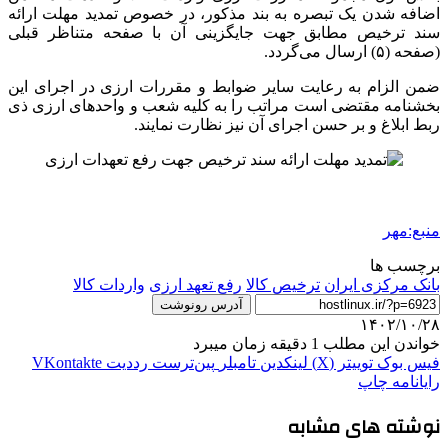
اضافه شدن یک تبصره به بند مذکور، در خصوص تمدید مهلت ارائه
سند ترخیص مطابق جهت جایگزینی آن با صفحه متناظر قبلی
(صفحه (۵) ارسال می‌گردد.
ضمن الزام به رعایت سایر ضوابط و مقررات ارزی در اجرای این
بخشنامه مقتضی است مراتب را به کلیه شعب و واحدهای ارزی
ذی
ربط ابلاغ و بر حسن اجرای آن نیز نظارت نمایند.
منبع:مهر
برچسب ها
بانک مرکزی ایران
ترخیص کالا
رفع تعهد ارزی
واردات کالا
آدرس رونوشت
۱۴۰۲/۱۰/۲۸
خواندن این مطلب 1 دقیقه زمان میبرد
فیس بوک
توییتر (X)
لینکدین
‫تامبلر
‫پین‌ترست
‫رددیت
‫VKontakte
رایانامه
چاپ
نوشته های مشابه