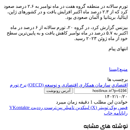
تورم سالانه در منطقه گروه هفت در ماه نوامبر به ۲.۶ درصد صعود
کرد که از ۲.۳ درصد ماه اکتبر افزایش یافت و در کشورهای ژاپن،
ایتالیا، بریتانیا و آلمان صعودی بود.
بیزنس گزارش کرد، در گروه ۲۰، تورم سالانه از ۶ درصد در ماه
اکتبر به ۵.۷ درصد در ماه نوامبر کاهش یافت و به پایین‌ترین سطح
خود از ماه ژوئن ۲۰۲۳ رسید.
انتهای پیام
منبع:ایسنا
برچسب ها
اقتصادي
سازمان همکاری اقتصادی و توسعه (OECD)
نرخ تورم
آدرس رونوشت
۱۴۰۲/۱۰/۲۰
خواندن این مطلب 1 دقیقه زمان میبرد
فیس بوک
توییتر (X)
لینکدین
‫تامبلر
‫پین‌ترست
‫رددیت
‫VKontakte
رایانامه
چاپ
نوشته های مشابه