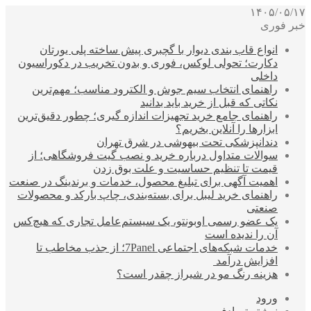
۱۴۰۵/۰۵/۱۷
خبر فوری
انواع قاب بندی دیوار با گچبری پیش ساخته پلی یورتان
دکارت؛ تحولی لوکس، فوری و بدون تخریب در دکوراسیون
داخلی
راهنمای انتخاب سیم جوش و الکترود مناسب؛ مهم‌ترین
نکاتی که قبل از خرید باید بدانید
راهنمای جامع خرید تجهیزات اندازه گیری؛ چطور دقیق‌ترین
ابزارها را آنلاین بخریم؟
دندانپزشکی تحت بیهوشی در شرق تهران
سوالات متداول درباره خرید و نصب گیت فروشگاهی؛ از
قیمت تا تنظیم حساسیت و علت بوق زدن
اهمیت آگهی برای تبلیغ محصول، خدمات و برندینگ در صنعت
راهنمای خرید لیبل برای بسته‌بندی، چاپ بارکد و محصولات
صنعتی
یک عضو رسمی اوبونتو، یک سیستم‌عامل تجاری که هیچ‌کس
آن را ندیده است
خدمات شبکه‌های اجتماعی 7Panel؛ از جذب مخاطب تا
افزایش درآمد
هزینه رنگ مو در شیراز چقدر است؟
ورود