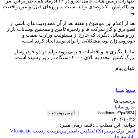
اظهارات رئیس هیات عامل ایدرو در ۱۴ آذرماه هم ناظر بر این امر
بود (افزایش ۷۰ درصدی تولید نسبت به روزهای قبل) و عین واقعیت
بود.
بعد از اعلام این موضوع و هفته بعد از آن محدودیت های ناشی از
قطع برق و گاز شرکت ها و زنجیره تامین و همچنین نوسانات بازار
ارز و مسائل دیگری که خارج از مسئولیت وزارت صمت و
خودروسازان بود، مشکلاتی را برای تولید ایجاد کرده است،
اما با پیگیری ها و اقدامات جبرانی روند تولید در دو خودروساز
بزرگ کشور مجدد به بالای ۴۰۰۰ دستگاه در روز رسیده است.
انتهای پیام
منبع:ایسنا
برچسب ها
ایدرو
سايپا
آدرس رونوشت
۱۴۰۲/۱۰/۲۶
خواندن این مطلب 1 دقیقه زمان میبرد
فیس بوک
توییتر (X)
لینکدین
‫تامبلر
‫پین‌ترست
‫رددیت
‫VKontakte
رایانامه
چاپ