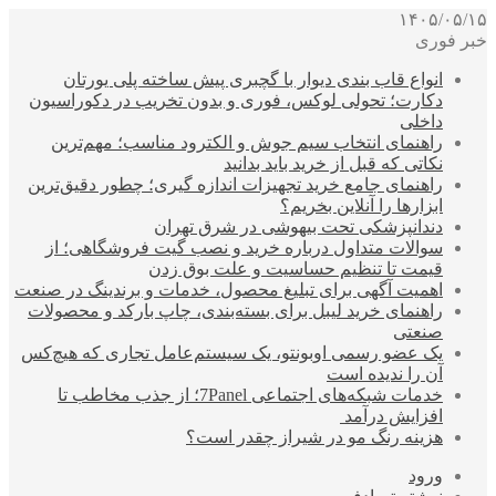
۱۴۰۵/۰۵/۱۵
خبر فوری
انواع قاب بندی دیوار با گچبری پیش ساخته پلی یورتان
دکارت؛ تحولی لوکس، فوری و بدون تخریب در دکوراسیون
داخلی
راهنمای انتخاب سیم جوش و الکترود مناسب؛ مهم‌ترین
نکاتی که قبل از خرید باید بدانید
راهنمای جامع خرید تجهیزات اندازه گیری؛ چطور دقیق‌ترین
ابزارها را آنلاین بخریم؟
دندانپزشکی تحت بیهوشی در شرق تهران
سوالات متداول درباره خرید و نصب گیت فروشگاهی؛ از
قیمت تا تنظیم حساسیت و علت بوق زدن
اهمیت آگهی برای تبلیغ محصول، خدمات و برندینگ در صنعت
راهنمای خرید لیبل برای بسته‌بندی، چاپ بارکد و محصولات
صنعتی
یک عضو رسمی اوبونتو، یک سیستم‌عامل تجاری که هیچ‌کس
آن را ندیده است
خدمات شبکه‌های اجتماعی 7Panel؛ از جذب مخاطب تا
افزایش درآمد
هزینه رنگ مو در شیراز چقدر است؟
ورود