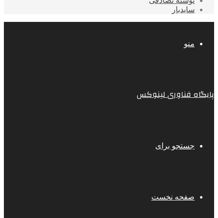
نوشته تصادفی
سایدبار
منو
پایگاه فناوری لینوکس
جستجو برای
صفحه نخست