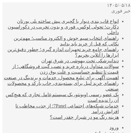
۱۴۰۵/۰۵/۱۸
خبر فوری
انواع قاب بندی دیوار با گچبری پیش ساخته پلی یورتان
دکارت؛ تحولی لوکس، فوری و بدون تخریب در دکوراسیون
داخلی
راهنمای انتخاب سیم جوش و الکترود مناسب؛ مهم‌ترین
نکاتی که قبل از خرید باید بدانید
راهنمای جامع خرید تجهیزات اندازه گیری؛ چطور دقیق‌ترین
ابزارها را آنلاین بخریم؟
دندانپزشکی تحت بیهوشی در شرق تهران
سوالات متداول درباره خرید و نصب گیت فروشگاهی؛ از
قیمت تا تنظیم حساسیت و علت بوق زدن
اهمیت آگهی برای تبلیغ محصول، خدمات و برندینگ در صنعت
راهنمای خرید لیبل برای بسته‌بندی، چاپ بارکد و محصولات
صنعتی
یک عضو رسمی اوبونتو، یک سیستم‌عامل تجاری که هیچ‌کس
آن را ندیده است
خدمات شبکه‌های اجتماعی 7Panel؛ از جذب مخاطب تا
افزایش درآمد
هزینه رنگ مو در شیراز چقدر است؟
ورود