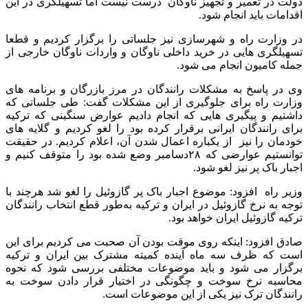
دولت در تعمیر و تجهیز ناوگان درست نیست اما تسهیلگری در این
اقدامات باید انجام شود.
در وزارت راه و شهرسازی نیز جلساتی را برگزار کردیم و قطعا
تسهیلگری هایی در خرید داخلی ناوگان و واردات ناوگان خارجی از
جمله کامیون انجام می شود.
وی در پاسخ به مشکلات رانندگان در مرز بازرگان و برنامه های
وزارت راه برای جلوگیری از این مشکلات گفت: طی جلساتی که
داشتیم و پیگیری هایی که انجام دادیم عوارض سنگینی که ترکیه
برای رانندگان ایرانی برقرار کرده بود را لغو کردیم و گلایه های
خودمان را نیز از یکباره اعمال شدن آن، اعلام کردیم. در حقیقت
توانستیم عوارضی که ۲۸دسامبر وضع شده بود را متوقف کنیم و
اجبار باک پر نیز لغو شود.
وزیر راه افزود: موضوع اجبار باک پر گازوئیل را لغو شد هرچند با
توجه به نرخ گازوئیل در ایران و ترکیه به‌طور قطع انتخاب رانندگان
ترکیه گازوئیل ایران خواهد بود.
صادق افزود: اینکه روی موقت بودن آن صحبت می کردیم برای این
است که ظرف سه ماه آینده کمیته مشترک بین ایران و ترکیه
برگزار می شود و باید موضوعات مختلفی بررسی شود که نحوه
محاسبه نرخ سوخت و چگونگی در اختیار قرار دادن سوخت به
رانندگان ترک نیز یکی از این موضوعات است.