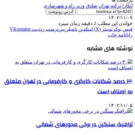
آنکارا
ترکیه
تهران
صادق
وزير راه و شهرسازي
آدرس رونوشت
۱۴۰۲/۱۱/۰۹
خواندن این مطلب 2 دقیقه زمان میبرد
فیس بوک
توییتر (X)
لینکدین
‫تامبلر
‫پین‌ترست
‫رددیت
‫VKontakte
رایانامه
چاپ
نوشته های مشابه
۳۰ درصد شکایات کارگری و کارفرمایی در تهران متعلق
به اصناف است
۱۴۰۲/۱۱/۰۵
ترافیک سنگین در برخی محورهای شمالی