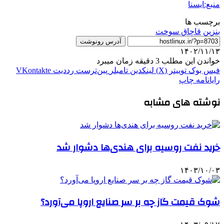
منبع:ایسنا
برچسب ها
بنزين
قاچاق سوخت
آدرس رونوشت
۱۴۰۲/۱۱/۱۳
خواندن این مطلب 3 دقیقه زمان میبرد
فیس بوک
توییتر (X)
لینکدین
‫تامبلر
‫پین‌ترست
‫رددیت
‫VKontakte
رایانامه
چاپ
نوشته های مشابه
خرید نفت روسیه برای هندی‌ها دشوار شد
۱۴۰۳/۱۰/۰۳
شوک قیمت گاز چه بر سر صنایع اروپا می‌آورد؟