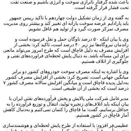
باعث شده گرفتار ناترازی سوخت و انرژی باشیم و صنعت نفت
تحت فشار قرار گرفته است.
به گفته وی از زمان تشکیل دولت چهاردهم با تاکید رییس جمهور
باید پارادایم عرضه سوخت یارانه ای تغییر کند و بیشتر روی مدیریت
مصرف تمرکز صورت گیرد و از تولید هم غافل نشویم.
وی با بیان اینکه ۵۰ درصد ناوگان حمل و نقل فرسوده است و
راندمان نیروگاه‌ها نیز زیر ۴۰ درصد است، تاکید کرد: بخشی از
افزایش مصرف به دلیل قاچاق است که طرح امروز می‌تواند مانعی
برای این مساله باشد. به دنبال پایش لحظه‌ای فراورده‌های نفتی و
جلوگیری از اتلاف هستیم.
وی با اشاره به اینکه مصرف سوخت خودروهای کشور دو برابر
میانگین جهانی است، تصریح کرد: بخشی از افزایش مصرف کشور
به‌دلیل پدیده قاچاق است و میانگین افزایش سالانه مصرف کشور ۷
درصد است که بخشی از آن طبیعی است.
مدیرعامل شرکت ملی پالایش و پخش فرآورده‌های نفتی ایران با
بیان اینکه باید اتلاف‌های زنجیره تولید، انتقال و توزیع فرآورده را به
حداقل برسانیم، گفت: ما قاچاق را کتمان نمی‌کنیم و به‌دنبال کاهش
آمار قاچاق در کشور هستیم.
عظیمی‌فر افزود: با استفاده از طرح پایش لحظه‌ای و هوشمندسازی
زنجیره تأمین فرآورده‌های نفتی که امروز امضا می‌شود، هر قطره