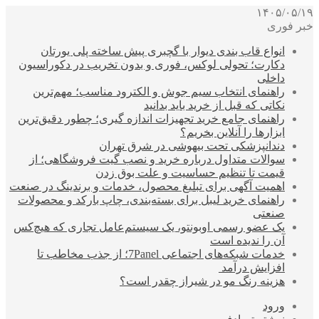
۱۴۰۵/۰۵/۱۹
خبر فوری
انواع قاب بندی دیوار با گچبری پیش ساخته پلی یورتان
دکارت؛ تحولی لوکس، فوری و بدون تخریب در دکوراسیون
داخلی
راهنمای انتخاب سیم جوش و الکترود مناسب؛ مهم‌ترین
نکاتی که قبل از خرید باید بدانید
راهنمای جامع خرید تجهیزات اندازه گیری؛ چطور دقیق‌ترین
ابزارها را آنلاین بخریم؟
دندانپزشکی تحت بیهوشی در شرق تهران
سوالات متداول درباره خرید و نصب گیت فروشگاهی؛ از
قیمت تا تنظیم حساسیت و علت بوق زدن
اهمیت آگهی برای تبلیغ محصول، خدمات و برندینگ در صنعت
راهنمای خرید لیبل برای بسته‌بندی، چاپ بارکد و محصولات
صنعتی
یک عضو رسمی اوبونتو، یک سیستم‌عامل تجاری که هیچ‌کس
آن را ندیده است
خدمات شبکه‌های اجتماعی 7Panel؛ از جذب مخاطب تا
افزایش درآمد
هزینه رنگ مو در شیراز چقدر است؟
ورود